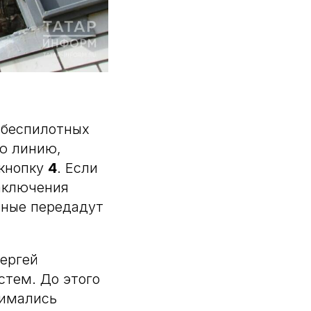
а беспилотных
ую линию,
кнопку
4
. Если
аключения
нные передадут
Сергей
стем. До этого
нимались