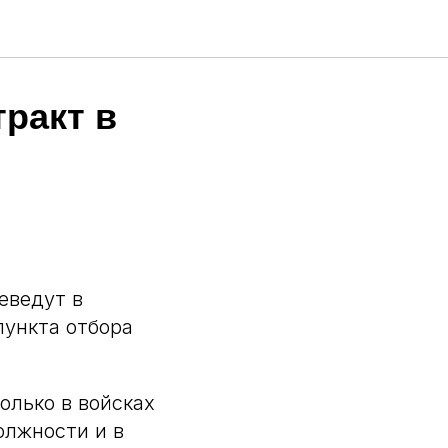
ракт в
еведут в
пункта отбора
олько в войсках
олжности и в