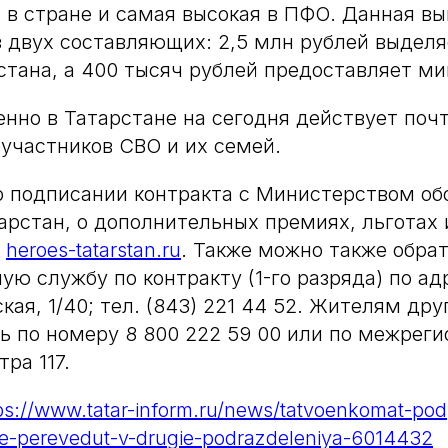
 в стране и самая высокая в ПФО. Данная в
 двух составляющих: 2,5 млн рублей выделя
тана, а 400 тысяч рублей предоставляет ми
енно в Татарстане на сегодня действует поч
участников СВО и их семей.
о подписании контракта с Министерством об
арстан, о дополнительных премиях, льготах 
е
heroes-tatarstan.ru
. Также можно также обра
ую службу по контракту (1-го разряда) по ад
кая, 1/40; тел. (843) 221 44 52. Жителям дру
ь по номеру 8 800 222 59 00 или по межрег
ра 117.
ps://www.tatar-inform.ru/news/tatvoenkomat-pod
ne-perevedut-v-drugie-podrazdeleniya-6014432