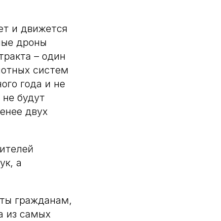
ет и движется
ные дроны
тракта – один
лотных систем
ого года и не
 не будут
менее двух
бителей
ук, а
аты гражданам,
а из самых