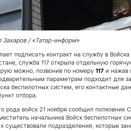
 Захаров / «Татар-информ»
елает подписать контракт на службу в Войск
стане, служба 117 открыла отдельную горяч
орую можно, позвонив по номеру
117
и нажав 
редварительным параметрам подходит для з
йска беспилотных систем, его контактные да
пункт отбора.
го рода войск 21 ноября сообщил полковник 
меститель начальника Войск беспилотных си
ах существовали подразделения, которые за