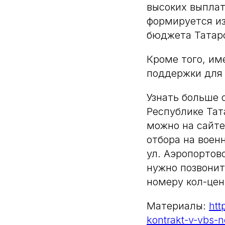
высоких выплат
формируется из
бюджета Татарс
Кроме того, им
поддержки для 
Узнать больше 
Республике Тат
можно на сайт
отбора на военн
ул. Аэропортовс
нужно позвонит
номеру кол-цент
Материалы:
htt
kontrakt-v-vbs-