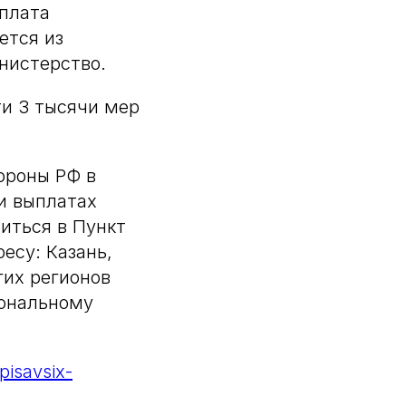
ыплата
ется из
нистерство.
ти 3 тысячи мер
ороны РФ в
и выплатах
титься в Пункт
ресу: Казань,
гих регионов
иональному
pisavsix-