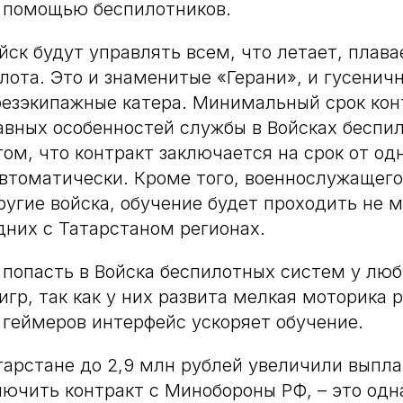
с помощью беспилотников.
йск будут управлять всем, что летает, плава
илота. Это и знаменитые «Герани», и гусенич
безэкипажные катера. Минимальный срок кон
лавных особенностей службы в Войсках беспи
ом, что контракт заключается на срок от одн
втоматически. Кроме того, военнослужащего
ругие войска, обучение будет проходить не 
дних с Татарстаном регионах.
попасть в Войска беспилотных систем у лю
гр, так как у них развита мелкая моторика р
геймеров интерфейс ускоряет обучение.
атарстане до 2,9 млн рублей увеличили выпл
чить контракт с Минобороны РФ, – это одн