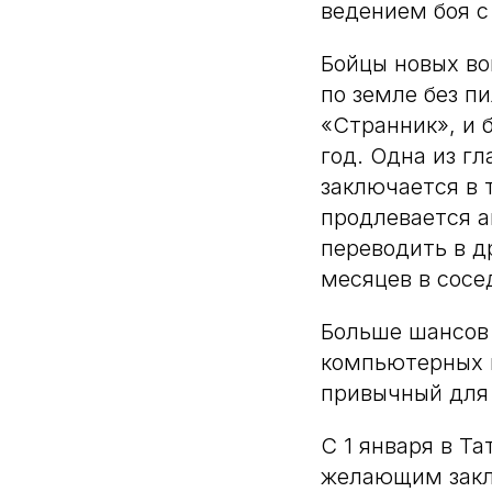
ведением боя 
Бойцы новых во
по земле без п
«Странник», и 
год. Одна из г
заключается в т
продлевается а
переводить в д
месяцев в сосе
Больше шансов 
компьютерных и
привычный для 
С 1 января в Т
желающим заклю