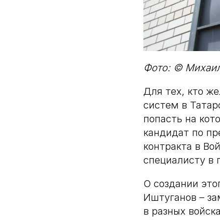
Фото: © Михаил
Для тех, кто ж
систем в Татар
попасть на кот
кандидат по п
контракта в Во
специалисту в 
О создании это
Иштуганов – за
в разных войск