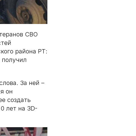
етеранов СВО
стей
кого района РТ:
и получил
лова. За ней –
я он
ее создать
0 лет на 3D-