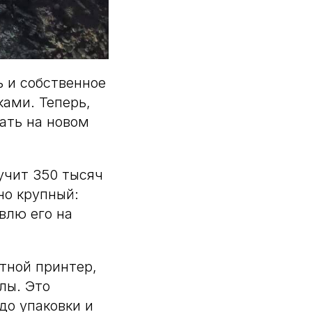
 и собственное
ками. Теперь,
ать на новом
учит 350 тысяч
но крупный:
влю его на
тной принтер,
лы. Это
до упаковки и