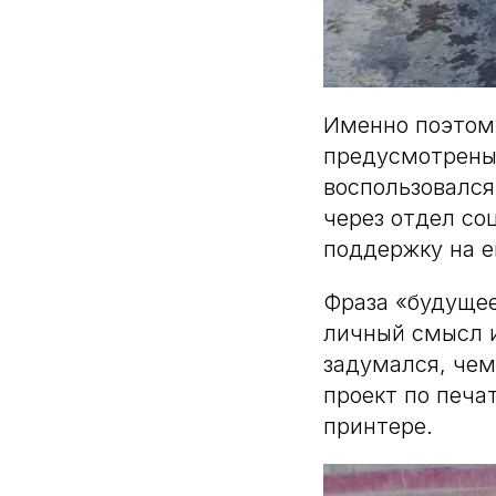
Именно поэтому
предусмотрены
воспользовался
через отдел со
поддержку на е
Фраза «будущее
личный смысл и
задумался, чем
проект по печа
принтере.