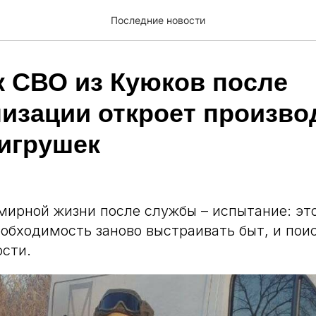
Последние новости
к СВО из Куюков после
изации откроет произво
 игрушек
мирной жизни после службы – испытание: это
еобходимость заново выстраивать быт, и пои
ости.