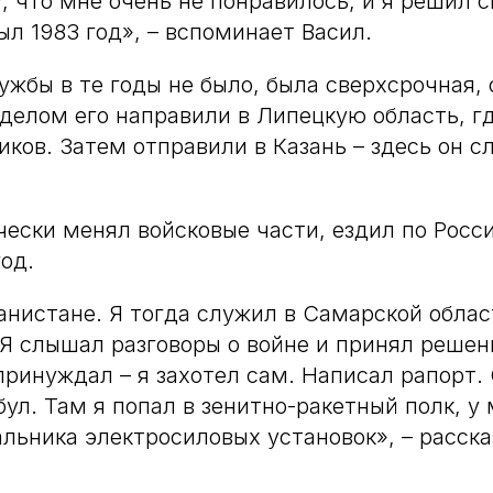
 что мне очень не понравилось, и я решил с
ыл 1983 год», – вспоминает Васил.
ужбы в те годы не было, была сверхсрочная,
делом его направили в Липецкую область, гд
ков. Затем отправили в Казань – здесь он 
чески менял войсковые части, ездил по Росси
од.
анистане. Я тогда служил в Самарской облас
Я слышал разговоры о войне и принял решен
принуждал – я захотел сам. Написал рапорт
бул. Там я попал в зенитно-ракетный полк, у
льника электросиловых установок», – расск