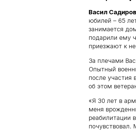
Васил Садиро
юбилей – 65 ле
занимается дом
подарили ему ч
приезжают к не
За плечами Вас
Опытный военны
после участия 
об этом ветера
«Я 30 лет в арм
меня врожденны
реабилитации в
почувствовал. 