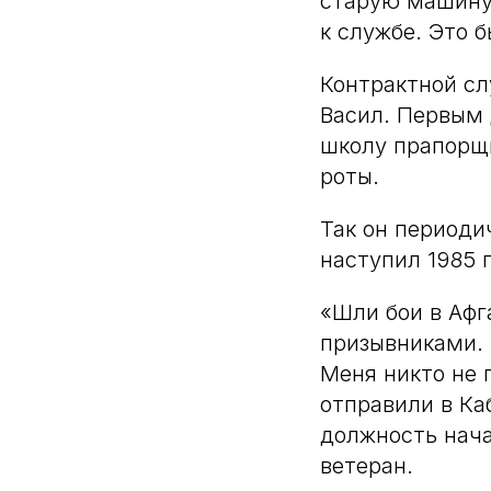
старую машину,
к службе. Это б
Контрактной сл
Васил. Первым 
школу прапорщи
роты.
Так он периоди
наступил 1985 г
«Шли бои в Афг
призывниками. 
Меня никто не 
отправили в Ка
должность нача
ветеран.