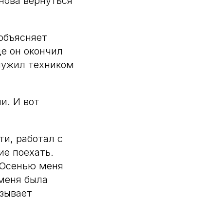
нова вернуться
 объясняет
е он окончил
служил техником
и. И вот
ти, работал с
ие поехать.
. Осенью меня
 меня была
азывает