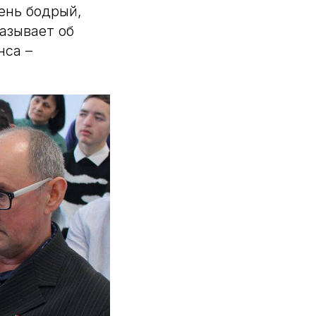
ень бодрый,
азывает об
нса –