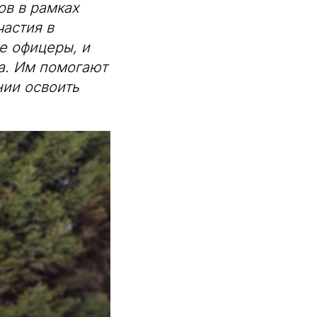
ов в рамках
частия в
е офицеры, и
а. Им помогают
нии освоить