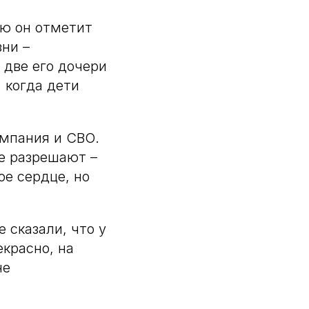
ью он отметит
зни –
 две его дочери
 когда дети
ампания и СВО.
не разрешают –
ое сердце, но
е сказали, что у
красно, на
не