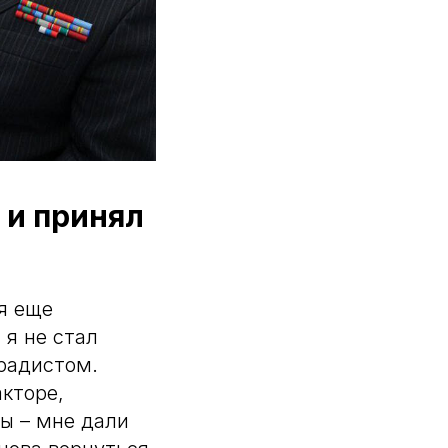
 и принял
я еще
 я не стал
 радистом.
акторе,
ты – мне дали