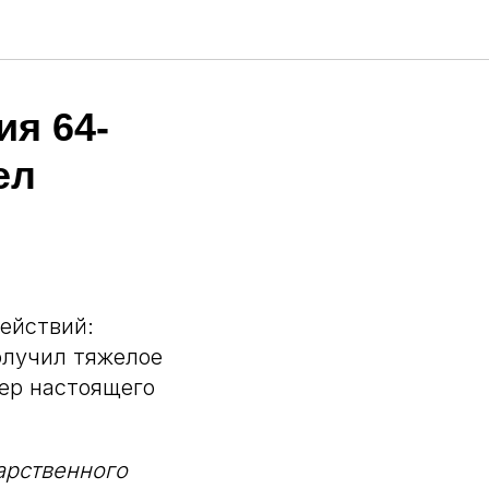
ия 64-
ел
ействий:
получил тяжелое
мер настоящего
арственного