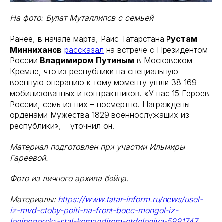
На фото: Булат Муталлипов с семьей
Ранее, в начале марта, Раис Татарстана
Рустам
Минниханов
рассказал
на встрече с Президентом
России
Владимиром Путиным
в Московском
Кремле, что из республики на специальную
военную операцию к тому моменту ушли 38 169
мобилизованных и контрактников. «У нас 15 Героев
России, семь из них – посмертно. Награждены
орденами Мужества 1829 военнослужащих из
республики», – уточнил он.
Материал подготовлен при участии Ильмиры
Гареевой.
Фото из личного архива бойца.
Материалы:
https://www.tatar-inform.ru/news/usel-
iz-mvd-ctoby-poiti-na-front-boec-mongol-iz-
leninogorska-stal-komandirom-otdeleniya-5991747