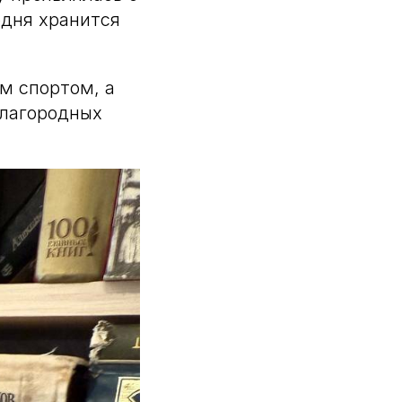
одня хранится
м спортом, а
благородных