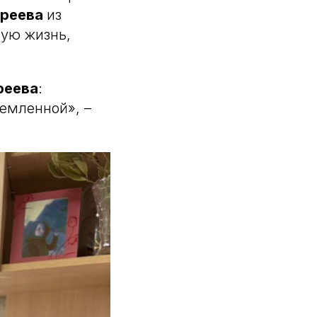
ареева
из
ую жизнь,
реева
:
емленной», –