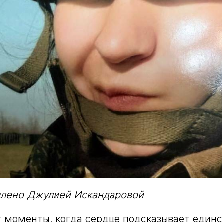
влено Джулией Искандаровой
 моменты, когда сердце подсказывает един