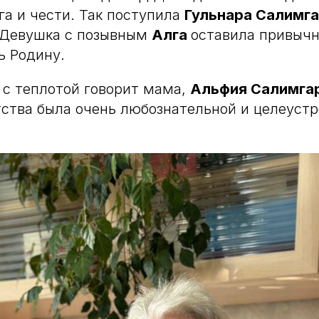
га и чести. Так поступила
Гульнара Салимг
 Девушка с позывным
Алга
оставила привычн
ь Родину.
 с теплотой говорит мама,
Альфия Салимга
тства была очень любознательной и целеустр