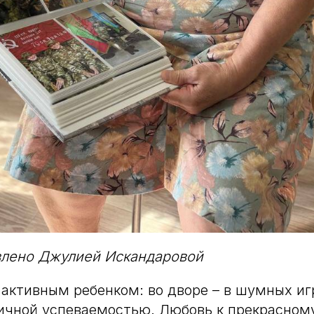
влено Джулией Искандаровой
 активным ребенком: во дворе – в шумных иг
личной успеваемостью. Любовь к прекрасном