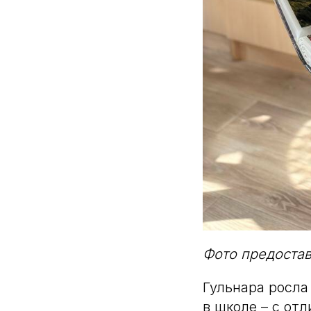
Фото предоста
Гульнара росла
в школе – с от