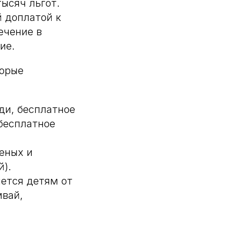
тысяч льгот.
й доплатой к
ечение в
ие.
торые
ди, бесплатное
 бесплатное
еных и
й).
яется детям от
вай,