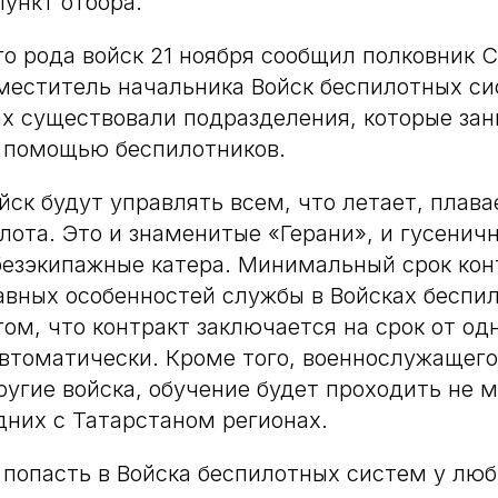
пункт отбора.
го рода войск 21 ноября сообщил полковник 
меститель начальника Войск беспилотных си
ах существовали подразделения, которые за
с помощью беспилотников.
йск будут управлять всем, что летает, плава
илота. Это и знаменитые «Герани», и гусенич
безэкипажные катера. Минимальный срок кон
лавных особенностей службы в Войсках беспи
ом, что контракт заключается на срок от одн
втоматически. Кроме того, военнослужащего
ругие войска, обучение будет проходить не 
дних с Татарстаном регионах.
попасть в Войска беспилотных систем у лю