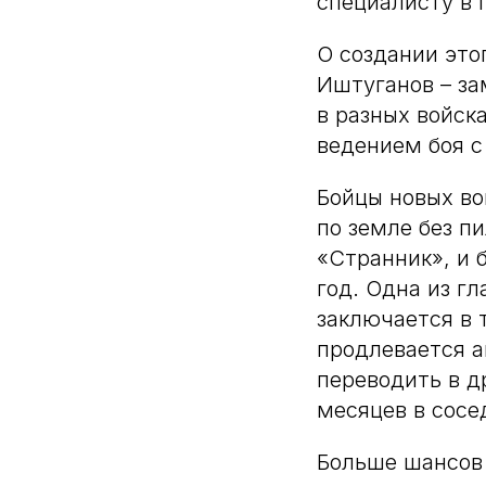
специалисту в 
О создании это
Иштуганов – за
в разных войск
ведением боя 
Бойцы новых во
по земле без п
«Странник», и 
год. Одна из г
заключается в т
продлевается а
переводить в д
месяцев в сосе
Больше шансов 