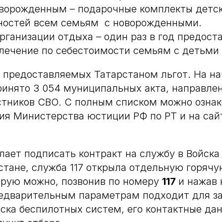
ворожденным – подарочные комплекты детс
ностей всем семьям с новорожденными.
организации отдыха – один раз в год предос
лечение по себестоимости семьям с детьми о
 предоставляемых Татарстаном льгот. На на
ринято 3 054 муниципальных акта, направле
стников СВО. С полным списком можно ознак
ия Министерства юстиции РФ по РТ и на са
елает подписать контракт на службу в Войск
стане, служба 117 открыла отдельную горяч
орую можно, позвонив по номеру
117
и нажав
редварительным параметрам подходит для з
йска беспилотных систем, его контактные да