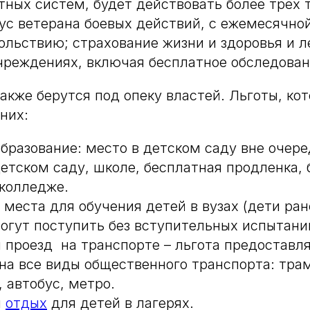
тных систем, будет действовать более трех 
ус ветерана боевых действий, с ежемесячно
льствию; страхование жизни и здоровья и л
реждениях, включая бесплатное обследован
акже берутся под опеку властей. Льготы, ко
них:
образование: место в детском саду вне очере
детском саду, школе, бесплатная продленка,
 колледже.
места для обучения детей в вузах (дети ран
огут поступить без вступительных испытани
 проезд на транспорте – льгота предоставл
 на все виды общественного транспорта: трам
 автобус, метро.
й
отдых
для детей в лагерях.