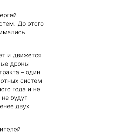
Сергей
стем. До этого
нимались
ет и движется
ные дроны
тракта – один
лотных систем
ого года и не
 не будут
менее двух
бителей