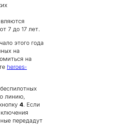
ких
тавляются
т 7 до 17 лет.
чало этого года
нных на
омиться на
йте
heroes-
а беспилотных
ую линию,
 кнопку
4
. Если
аключения
нные передадут