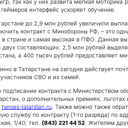
гр, так как у них развита мелкая моторика р
геймеров интерфейс ускоряет обучение.
атарстане до 2,9 млн рублей увеличили выпл
чить контракт с Минобороны РФ, – это одн
 в стране и самая высокая в ПФО. Данная в
 двух составляющих: 2,5 млн рублей выделя
тана, а 400 тысяч рублей предоставляет ми
енно в Татарстане на сегодня действует поч
участников СВО и их семей.
о подписании контракта с Министерством об
арстан, о дополнительных премиях, льготах 
е
heroes-tatarstan.ru
. Также можно также обра
ую службу по контракту (1-го разряда) по ад
кая, 1/40; тел.
(843) 221 44 52
. Жителям дру