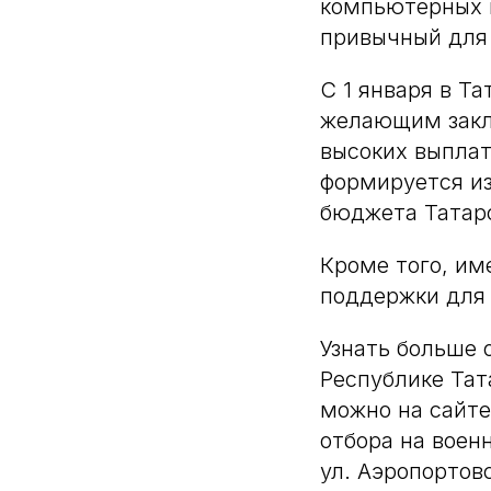
компьютерных и
привычный для 
С 1 января в Т
желающим заклю
высоких выплат
формируется из
бюджета Татарс
Кроме того, им
поддержки для 
Узнать больше 
Республике Тат
можно на сайт
отбора на военн
ул. Аэропортовс