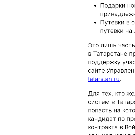
Подарки но
принадлеж
Путевки в 
путевки на 
Это лишь часть
в Татарстане п
поддержку уча
сайте Управлен
tatarstan.ru
.
Для тех, кто ж
систем в Татар
попасть на кот
кандидат по п
контракта в Во