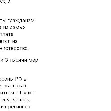
ук, а
аты гражданам,
а из самых
ыплата
ется из
нистерство.
ти 3 тысячи мер
ороны РФ в
и выплатах
титься в Пункт
ресу: Казань,
гих регионов