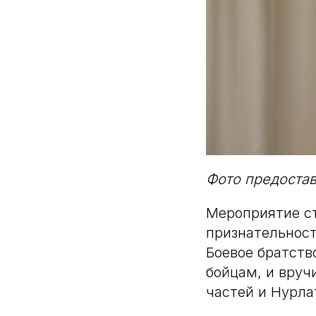
Фото предоста
Мероприятие ст
признательнос
Боевое братств
бойцам, и вруч
частей и Нурла