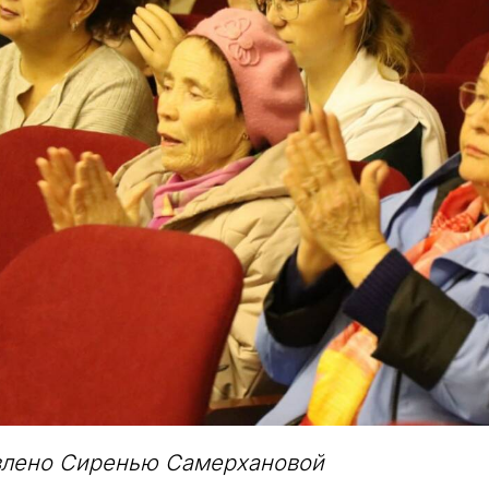
влено Сиренью Самерхановой