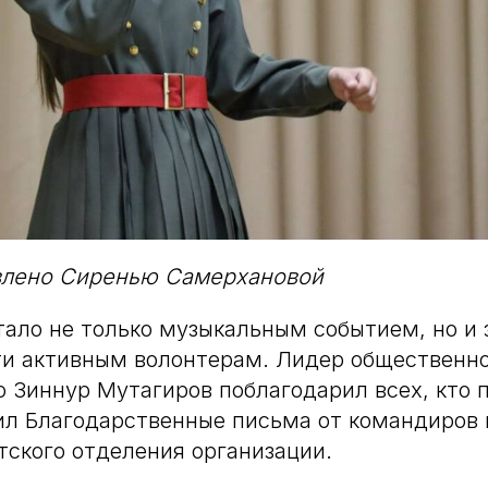
влено Сиренью Самерхановой
ало не только музыкальным событием, но и 
ти активным волонтерам. Лидер общественно
о Зиннур Мутагиров поблагодарил всех, кто 
ил Благодарственные письма от командиров
тского отделения организации.