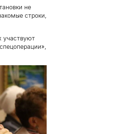
тановки не
накомые строки,
их участвуют
 спецоперации»,