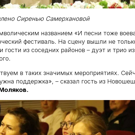
влено Сиренью Самерхановой
мволическим названием «И песни тоже воев
ческий фестиваль. На сцену вышли не тольк
и гости из соседних районов – дуэт и трио из
го.
ствуем в таких значимых мероприятиях. Сей
ужна поддержка», – сказал гость из Новоше
Моляков.