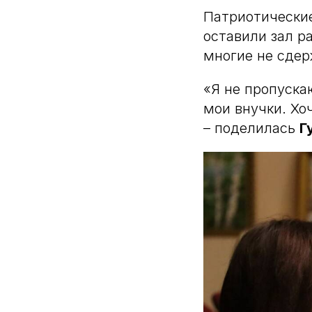
Патриотические
оставили зал р
многие не сдер
«Я не пропуска
мои внучки. Хо
– поделилась
Г