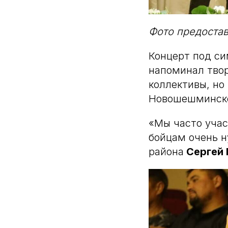
Фото предоста
Концерт под си
напоминал твор
коллективы, но 
Новошешминско
«Мы часто уча
бойцам очень н
района
Сергей 