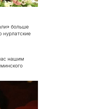
али» больше
о нурлатские
час нашим
шминского