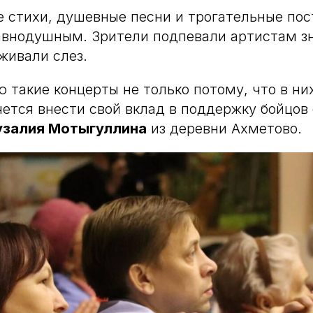
 стихи, душевные песни и трогательные пос
авнодушным. Зрители подпевали артистам з
живали слез.
ю такие концерты не только потому, что в н
чется внести свой вклад в поддержку бойцов
узалия Мотыгуллина
из деревни Ахметово.