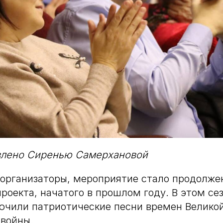
влено Сиренью Самерхановой
 организаторы, мероприятие стало продолж
роекта, начатого в прошлом году. В этом сез
ючили патриотические песни времен Велико
 войны.