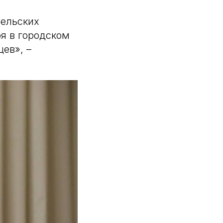
сельских
я в городском
ев», –