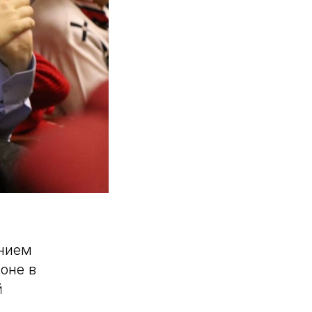
ением
оне в
й