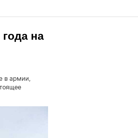
 года на
е в армии,
стоящее