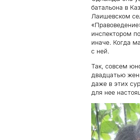
батальона в Ка
Лаишевском се
«Правоведение»
инспектором по
иначе. Когда м
с ней.
Так, совсем юно
двадцатью женщ
даже в этих су
для нее настоя