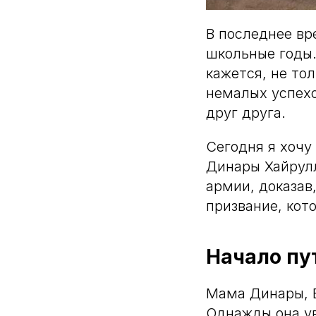
В последнее вр
школьные годы.
кажется, не то
немалых успехо
друг друга.
Сегодня я хочу
Динары Хайрулл
армии, доказав
призвание, кото
Начало пу
Мама Динары, В
Однажды она ув