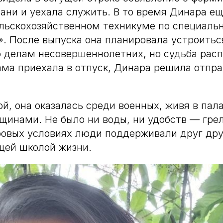
зани и уехала служить. В то время Динара ещ
льскохозяйственном техникуме по специаль
. После выпуска она планировала устроить
 делам несовершеннолетних, но судьба рас
ама приехала в отпуск, Динара решила отпр
й, она оказалась среди военных, живя в пала
инами. Не было ни воды, ни удобств — грел
ровых условиях люди поддерживали друг друг
щей школой жизни.