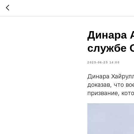
Динара А
службе 
2025-06-25 14:00
Динара Хайрулл
доказав, что в
призвание, кото