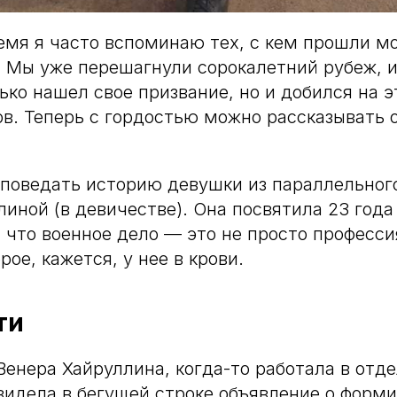
емя я часто вспоминаю тех, с кем прошли мо
 Мы уже перешагнули сорокалетний рубеж, 
лько нашел свое призвание, но и добился на 
в. Теперь с гордостью можно рассказывать 
 поведать историю девушки из параллельног
иной (в девичестве). Она посвятила 23 года
, что военное дело — это не просто професси
рое, кажется, у нее в крови.
ти
енера Хайруллина, когда-то работала в отде
идела в бегущей строке объявление о форм