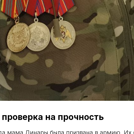
 проверка на прочность
да мама Динары была призвана в армию. Их 