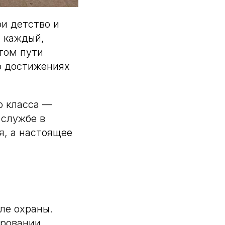
и детство и
и каждый,
этом пути
о достижениях
о класса —
 службе в
я, а настоящее
ле охраны.
ировании