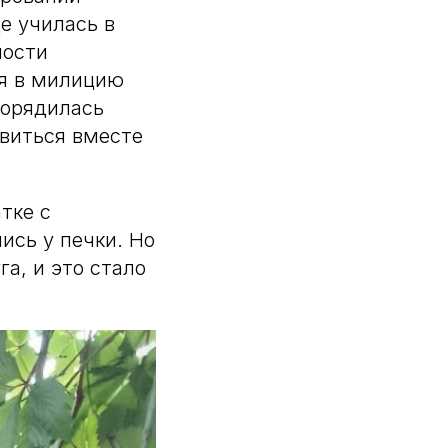
е училась в
ности
ся в милицию
порядилась
авиться вместе
тке с
ись у печки. Но
а, и это стало