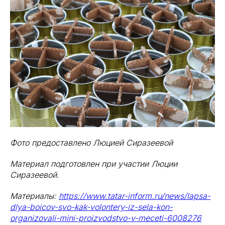
Фото предоставлено Люцией Сиразеевой
Материал подготовлен при участии Люции
Сиразеевой.
Материалы:
https://www.tatar-inform.ru/news/lapsa-
dlya-boicov-svo-kak-volontery-iz-sela-kon-
organizovali-mini-proizvodstvo-v-meceti-6008276