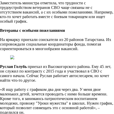
Заместитель министра отметила, что трудности с
трудоустройством ветеранов СВО чаще связаны не с
отсутствием вакансий, а с их особыми пожеланиями. Например,
кто-то хочет работать вместе с боевым товарищем или ищет
особый график.
Ветераны с особыми пожеланиями
На ярмарку приехали соискатели из 20 районов Татарстана. Их
сопровождали социальные координаторы фонда, помогая
сориентироваться в многообразии вакансий.
Руслан Голубь
приехал из Высокогорского района. Ему 45 лет,
он служил по контракту с 2015 года и участвовал в СВО с
самого начала. Сейчас Руслан работает автослесарем, но хочет
найти что-то другое.
«Я ищу работу с графиком два дня через два. У меня двое
маленьких детей, хочется проводить с ними больше времени.
Кроме того, я занимаюсь патриотическим воспитанием
молодежи, провожу "Уроки мужества" в школах. Нужен график,
который позволит совмещать это с основной работой», –
поделился он.