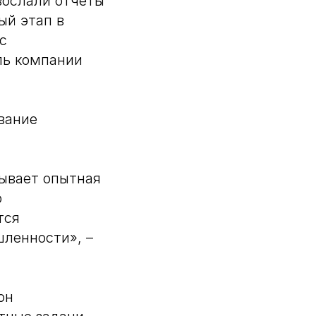
зослали отчеты
ый этап в
с
ль компании
вание
тывает опытная
о
тся
шленности», –
он