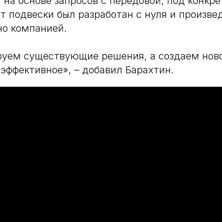
 на основе запросов с передовой, под конкре
 подвески был разработан с нуля и произве
но компанией.
уем существующие решения, а создаем ново
эффективное», – добавил Барахтин.