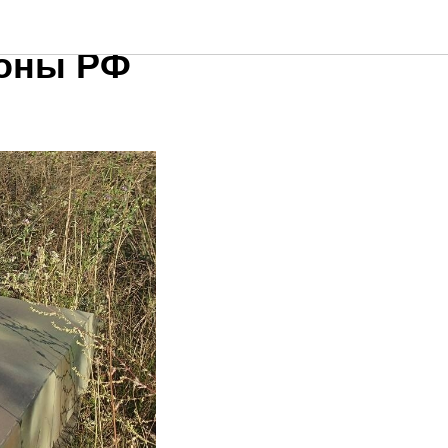
а» стал
роны РФ