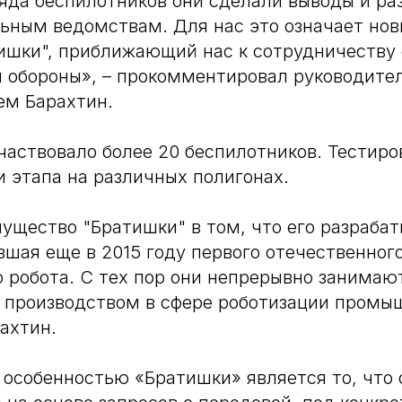
яда беспилотников они сделали выводы и ра
ьным ведомствам. Для нас это означает нов
ишки", приближающий нас к сотрудничеству 
 обороны», – прокомментировал руководите
ем Барахтин.
частвовало более 20 беспилотников. Тестиро
и этапа на различных полигонах.
ущество "Братишки" в том, что его разраба
вшая еще в 2015 году первого отечественног
робота. С тех пор они непрерывно занимаю
 производством в сфере роботизации промы
ахтин.
особенностью «Братишки» является то, что 