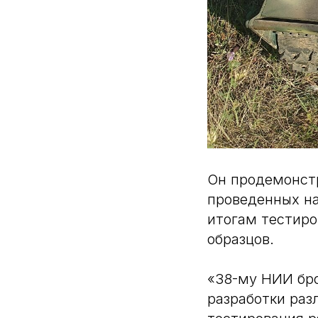
Он продемонстр
проведенных на
итогам тестир
образцов.
«38-му НИИ бро
разработки раз