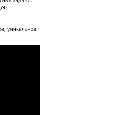
тные задачи.
ден
е, уникальное