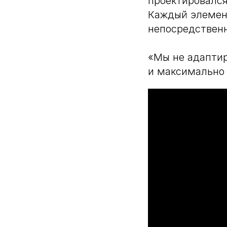
проектировался
Каждый элемент
непосредствен
«Мы не адаптир
и максимально 