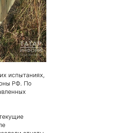
их испытаниях,
оны РФ. По
авленных
 текущие
ле