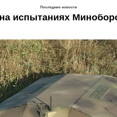
ий беспилотник «Братишк
Последние новости
на испытаниях Минобо