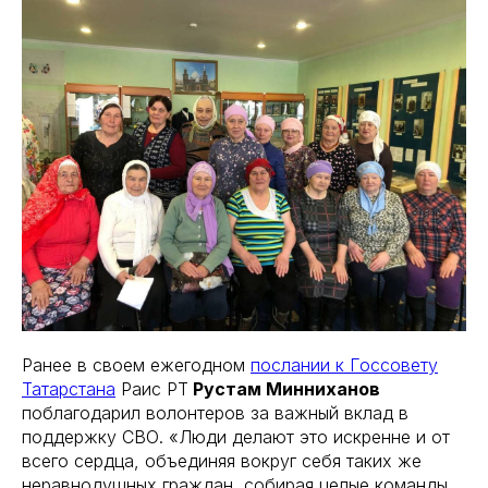
Ранее в своем ежегодном
послании к Госсовету
Татарстана
Раис РТ
Рустам Минниханов
поблагодарил волонтеров за важный вклад в
поддержку СВО. «Люди делают это искренне и от
всего сердца, объединяя вокруг себя таких же
неравнодушных граждан, собирая целые команды