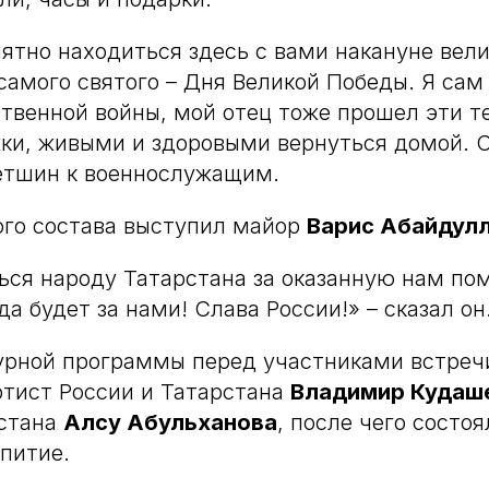
ятно находиться здесь с вами накануне вели
самого святого – Дня Великой Победы. Я сам
твенной войны, мой отец тоже прошел эти т
ки, живыми и здоровыми вернуться домой. С
етшин к военнослужащим.
ого состава выступил майор
Варис Абайдул
ься народу Татарстана за оказанную нам по
да будет за нами! Слава России!» – сказал он
урной программы перед участниками встреч
тист России и Татарстана
Владимир Кудаш
рстана
Алсу Абульханова
, после чего состо
питие.