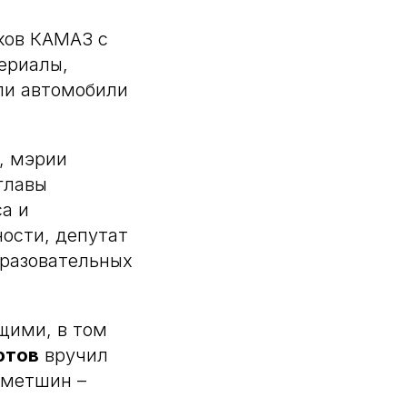
ков КАМАЗ с
ериалы,
ли автомобили
, мэрии
 главы
са и
ности, депутат
бразовательных
щими, в том
ютов
вручил
хметшин –