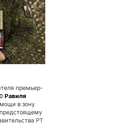
ителя премьер-
РФ
Равиля
мощи в зону
к предстоящему
авительства РТ