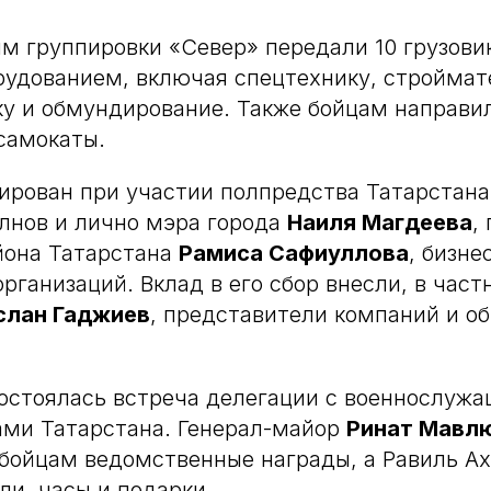
 группировки «Север» передали 10 грузови
удованием, включая спецтехнику, строймат
у и обмундирование. Также бойцам направи
 самокаты.
ирован при участии полпредства Татарстана
лнов и лично мэра города
Наиля Магдеева
,
йона Татарстана
Рамиса Сафиуллова
, бизне
рганизаций. Вклад в его сбор внесли, в част
слан Гаджиев
, представители компаний и о
состоялась встреча делегации с военнослужа
ами Татарстана. Генерал-майор
Ринат Мавл
бойцам ведомственные награды, а Равиль А
и, часы и подарки.