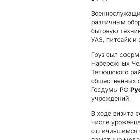
Военнослужащим
различным обор
бытовую техник
УАЗ, питбайк и
Груз был сформ
Набережных Че
Тетюшского ра
общественных о
Госдумы РФ
Ру
учреждений.
В ходе визита 
числе уроженц
отличившимся 
памятные медал