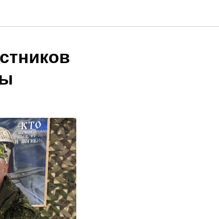
стников
ды