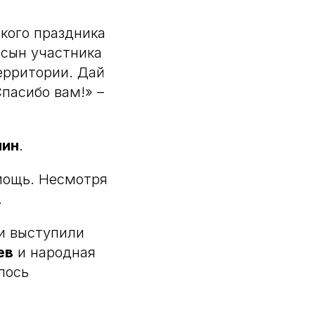
кого праздника
 сын участника
ерритории. Дай
пасибо вам!» –
лин
.
мощь. Несмотря
.
и выступили
ев
и народная
ялось