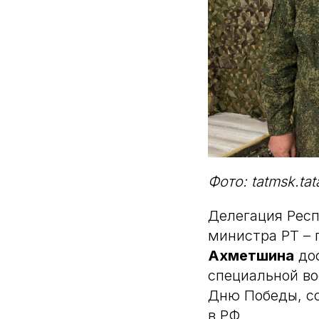
Фото: tatmsk.tat
Делегация Респ
министра РТ – 
Ахметшина
дос
специальной во
Дню Победы, с
в РФ.