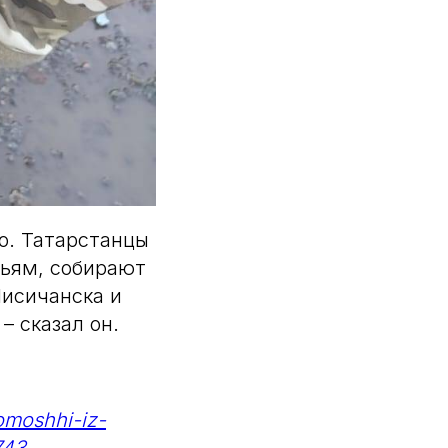
о. Татарстанцы
мьям, собирают
исичанска и
– сказал он.
omoshhi-iz-