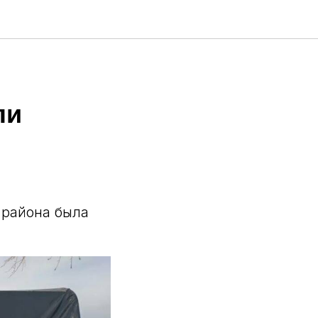
ли
 района была