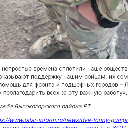
 непростые времена сплотили наше обществ
 оказывают поддержку нашим бойцам, их се
помощь для фронта и подшефных городов – Л
 поблагодарить всех за эту важную работу», 
ужба Высокогорского района РТ.
ps://www.tatar-inform.ru/news/dve-tonny-gump