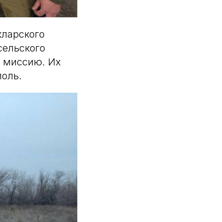
кларского
сельского
ю миссию. Их
поль.