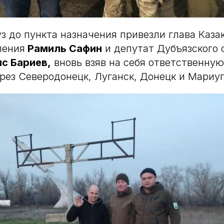
з до пункта назначения привезли глава Каза
ления
Рамиль Сафин
и депутат Дубъязского 
с Бариев,
вновь взяв на себя ответственну
рез Северодонецк, Луганск, Донецк и Мариу