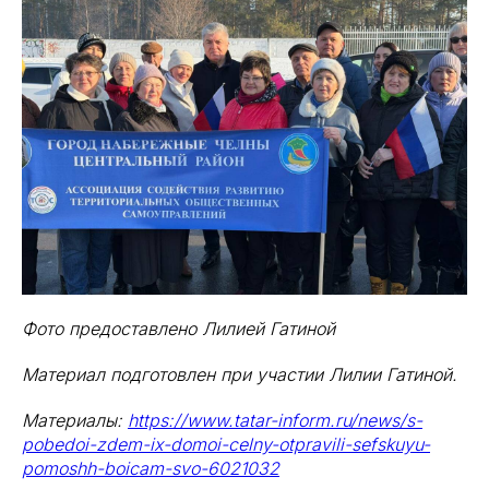
Фото предоставлено Лилией Гатиной
Материал подготовлен при участии Лилии Гатиной.
Материалы:
https://www.tatar-inform.ru/news/s-
pobedoi-zdem-ix-domoi-celny-otpravili-sefskuyu-
pomoshh-boicam-svo-6021032