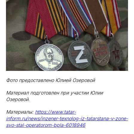
Фото предоставлено Юлией Озеровой
Материал подготовлен при участии Юлии
Озеровой.
Материалы:
https://www.tatar-
inform.ru/news/inzener-texnolog-iz-tatarstana-v-zone-
svo-stal-operatorom-bpla-6018946