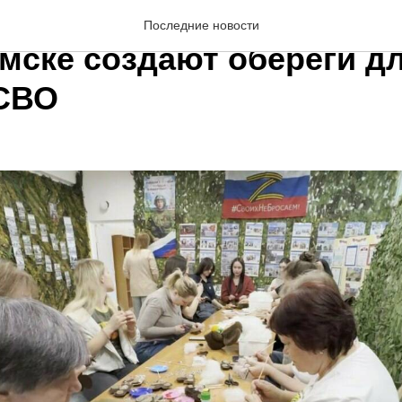
шка останавливает пули»
Последние новости
мске создают обереги д
СВО