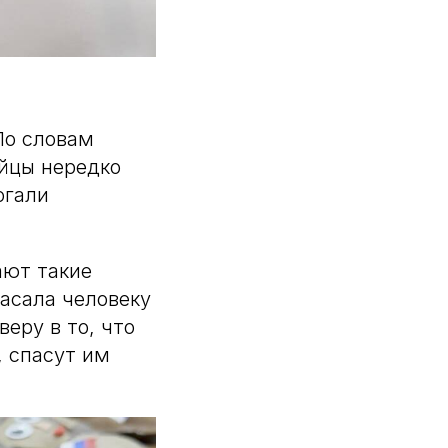
По словам
ойцы нередко
огали
ают такие
пасала человеку
еру в то, что
, спасут им