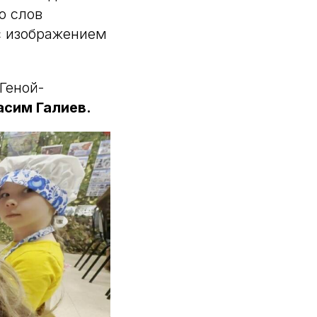
о слов
с изображением
Геной-
асим Галиев.