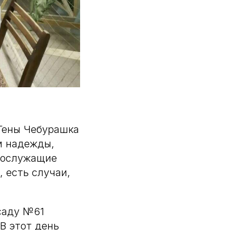
Гены Чебурашка
м надежды,
нослужащие
, есть случаи,
саду №61
В этот день