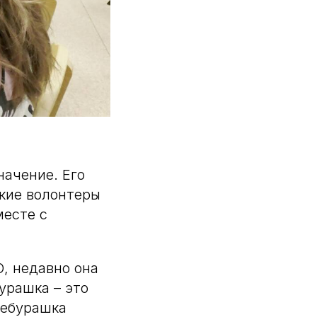
начение. Его
кие волонтеры
месте с
, недавно она
урашка – это
Чебурашка