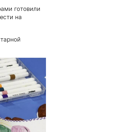
рами готовили
ести на
итарной