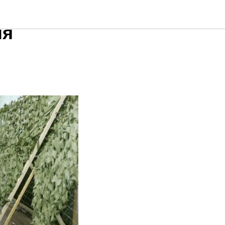
: в
ля