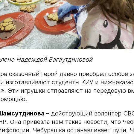
влено Надеждой Багаутдиновой
ов сказочный герой давно приобрел особое з
и изготавливают студенты КИУ и нижнекамс
». Эти игрушки отправляют на передовую в
помощью.
Шамсутдинова
– действующий волонтер СВО
НР. Она привезла нам такие новости, что Чеб
мифологии. Чебурашка останавливает пули, 