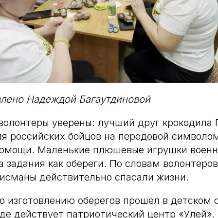
влено Надеждой Багаутдиновой
волонтеры уверены: лучший друг крокодила 
ля российских бойцов на передовой символо
помощи. Маленькие плюшевые игрушки воен
а задания как обереги. По словам волонтеров
лисманы действительно спасали жизни.
о изготовлению оберегов прошел в детском 
де действует патриотический центр «Улей». 