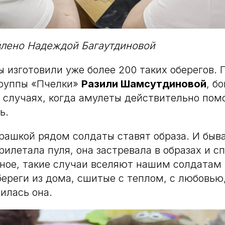
влено Надеждой Багаутдиновой
ы изготовили уже более 200 таких оберегов. 
группы «Пчелки»
Разили Шамсутдиновой
, б
 случаях, когда амулеты действительно пом
ь.
рашкой рядом солдаты ставят образа. И быв
рилетала пуля, она застревала в образах и с
рное, такие случаи вселяют нашим солдатам в
береги из дома, сшитые с теплом, с любовью
илась она.