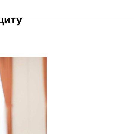
й
щиту