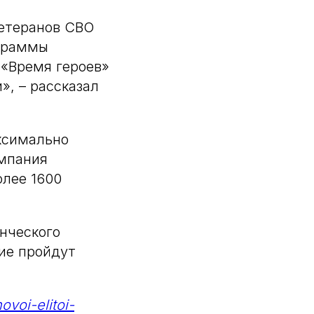
ветеранов СВО
ограммы
 «Время героев»
», – рассказал
ксимально
ампания
олее 1600
нческого
ие пройдут
ovoi-elitoi-