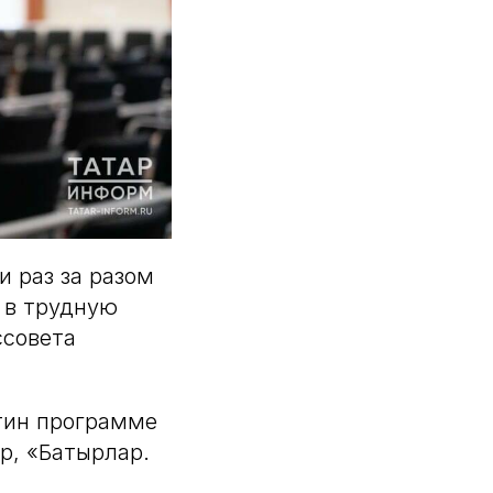
 раз за разом
о в трудную
ссовета
утин программе
р, «Батырлар.