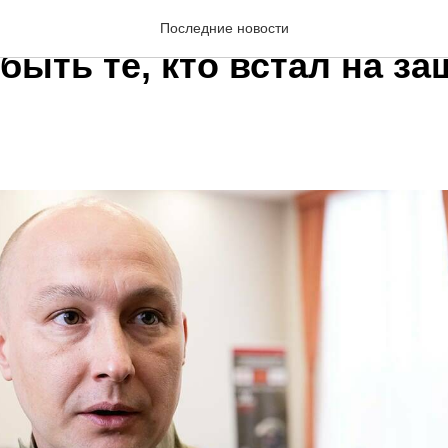
Шарафиев: новой элито
Последние новости
ыть те, кто встал на за