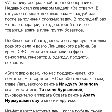
«Участнику специальной военной операции».
Недавно стал кавалером медали «За отвагу». В
отпуск он приезжал четыре раза – каждый раз
после выполнения сложных задач. В последний раз
– после операции, в ходе которой он и его
товарищи взяли в плен группу боевиков.
Особые слова благодарности он адресует жителям
родного села и всего Лаишевского района. За
время СВО земляки отправляли на фронт
бензопилы, генераторы, одежду, продукты,
лекарства.
«Благодарю всех, кто нас поддерживает, кто
помогает, – говорит он. – Спасибо односельчанам,
главе Лаишевского района
Ильдусу Зарипову
,
его заместителю
Татьяне Бургановой
,
руководителю аппарата Совета района
Азату
Нурмухаметову
и многим другим».
Ильфат верит: наступит день, когда победы снова