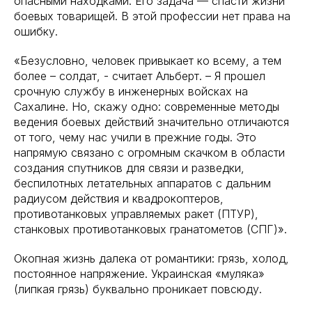
опасными находками. Его задача — спасти жизни
боевых товарищей. В этой профессии нет права на
ошибку.
«Безусловно, человек привыкает ко всему, а тем
более – солдат, - считает Альберт. – Я прошел
срочную службу в инженерных войсках на
Сахалине. Но, скажу одно: современные методы
ведения боевых действий значительно отличаются
от того, чему нас учили в прежние годы. Это
напрямую связано с огромным скачком в области
создания спутников для связи и разведки,
беспилотных летательных аппаратов с дальним
радиусом действия и квадрокоптеров,
противотанковых управляемых ракет (ПТУР),
станковых противотанковых гранатометов (СПГ)».
Окопная жизнь далека от романтики: грязь, холод,
постоянное напряжение. Украинская «муляка»
(липкая грязь) буквально проникает повсюду.