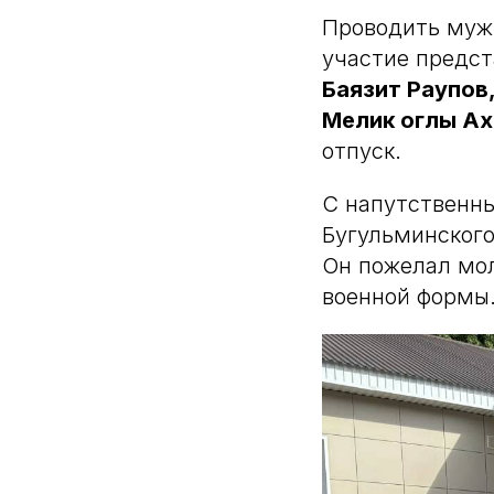
Проводить муж
участие предст
Баязит Раупов
Мелик оглы А
отпуск.
С напутственны
Бугульминског
Он пожелал мо
военной формы