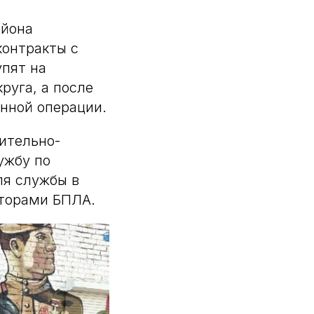
айона
контракты с
упят на
руга, а после
енной операции.
ительно-
ужбу по
ля службы в
аторами БПЛА.