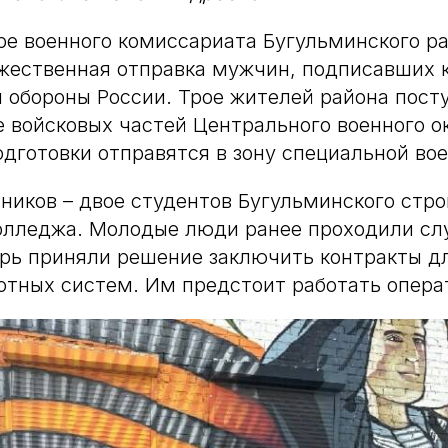
ре военного комиссариата Бугульминского р
жественная отправка мужчин, подписавших 
обороны России. Трое жителей района пост
 войсковых частей Центрального военного ок
дготовки отправятся в зону специальной во
ников – двое студентов Бугульминского стро
олледжа. Молодые люди ранее проходили сл
ерь приняли решение заключить контракты д
отных систем. Им предстоит работать опер