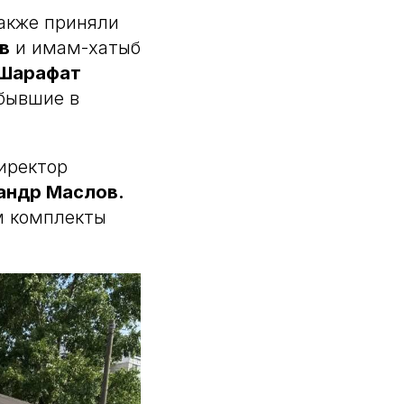
акже приняли
в
и имам-хатыб
Шарафат
бывшие в
иректор
андр Маслов.
м комплекты