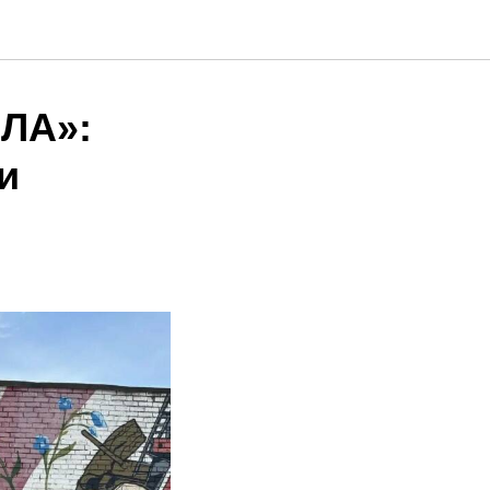
ПЛА»:
и