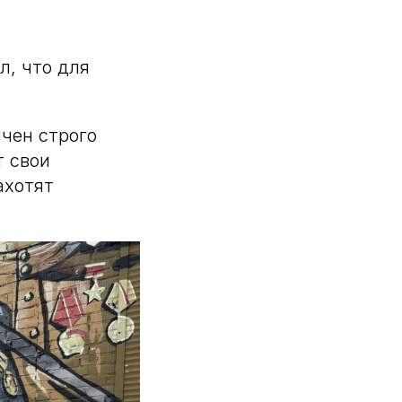
, что для
ичен строго
т свои
ахотят