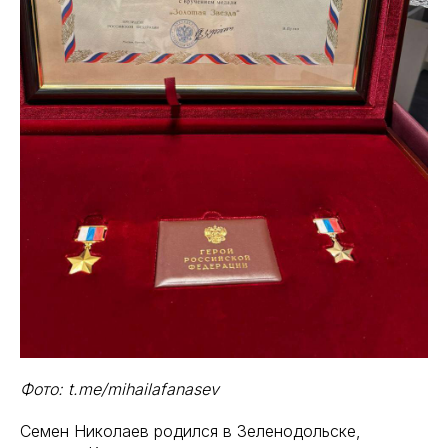
Фото: t.me/mihailafanasev
Семен Николаев родился в Зеленодольске,