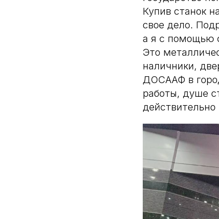
Купив станок н
свое дело. Под
а я с помощью 
Это металличес
наличники, две
ДОСААФ в город
работы, душе с
действительно 