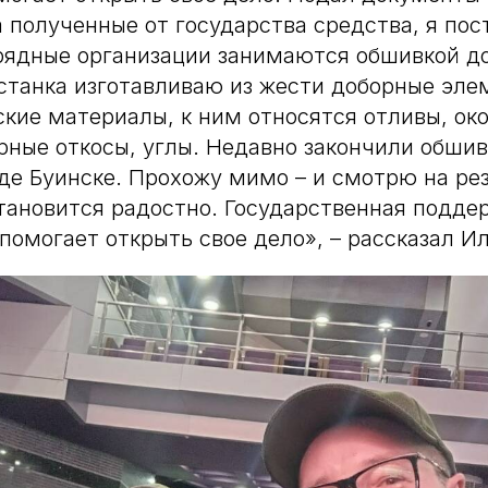
а полученные от государства средства, я по
рядные организации занимаются обшивкой до
станка изготавливаю из жести доборные эле
кие материалы, к ним относятся отливы, ок
рные откосы, углы. Недавно закончили обшив
е Буинске. Прохожу мимо – и смотрю на рез
тановится радостно. Государственная подде
помогает открыть свое дело», – рассказал И