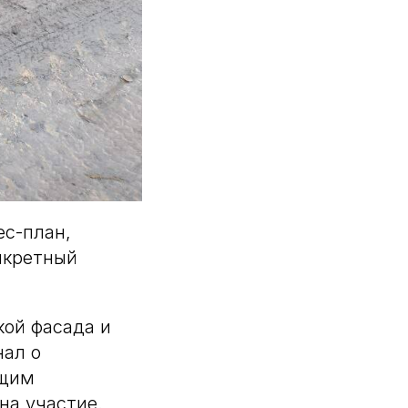
ес-план,
нкретный
кой фасада и
нал о
ющим
на участие.