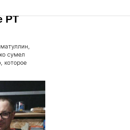
ану СВО
е РТ
сматуллин,
ко сумел
, которое