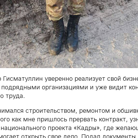
 Гисматуллин уверенно реализует свой бизн
 подрядными организациями и уже видит ко
о труда.
нимался строительством, ремонтом и обшив
того как мне пришлось прервать контракт, уз
 национального проекта «Кадры», где жела
могает открыть свое дело. Подал документы 