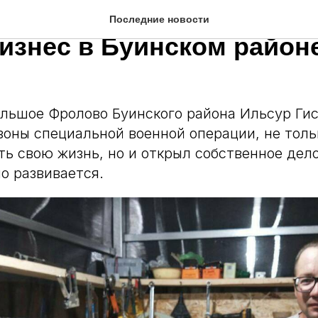
кт «Кадры» помог ветер
Последние новости
бизнес в Буинском район
льшое Фролово Буинского района Ильсур Ги
зоны специальной военной операции, не толь
ть свою жизнь, но и открыл собственное дело
о развивается.