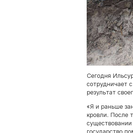
Сегодня Ильсур
сотрудничает с
результат своег
«Я и раньше за
кровли. После 
существовании
государство по