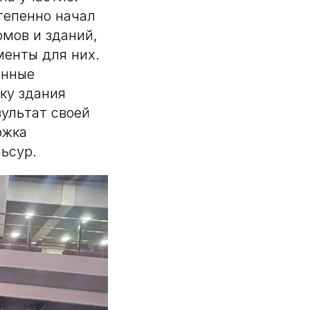
степенно начал
мов и зданий,
менты для них.
онные
ку здания
ультат своей
ржка
льсур.