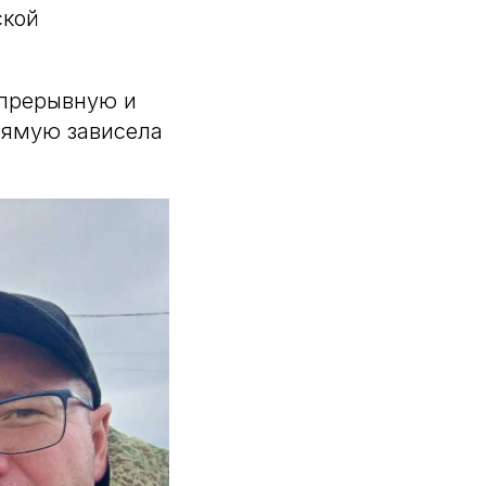
ской
епрерывную и
рямую зависела