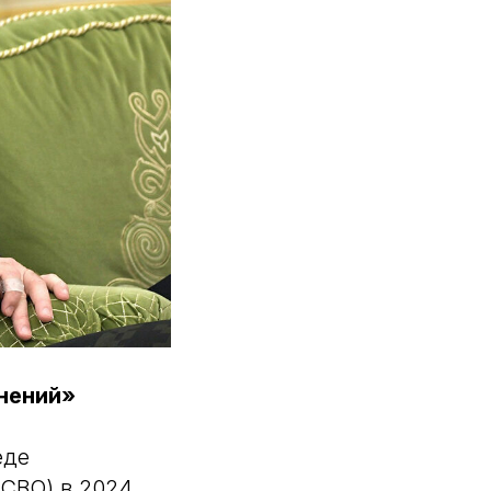
мнений»
еде
(СВО) в 2024