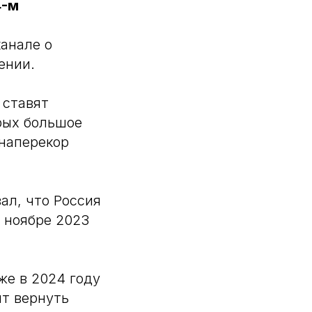
4-м
анале о
ении.
 ставят
рых большое
 наперекор
ал, что Россия
в ноябре 2023
же в 2024 году
ит вернуть