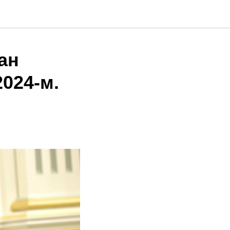
ан
024-м.