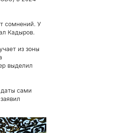
ет сомнений. У
ал Кадыров.
учает из зоны
а
дер выделил
лдаты сами
 заявил