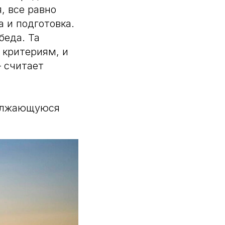
, все равно
а и подготовка.
беда. Та
м критериям, и
 считает
должающуюся