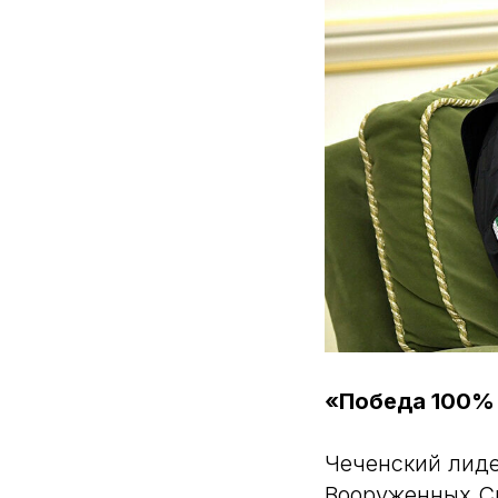
«Победа 100% 
Чеченский лид
Вооруженных Си