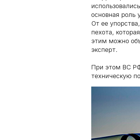
использовались
основная роль 
От ее упорства
пехота, котора
этим можно объ
эксперт.
При этом ВС Р
техническую п