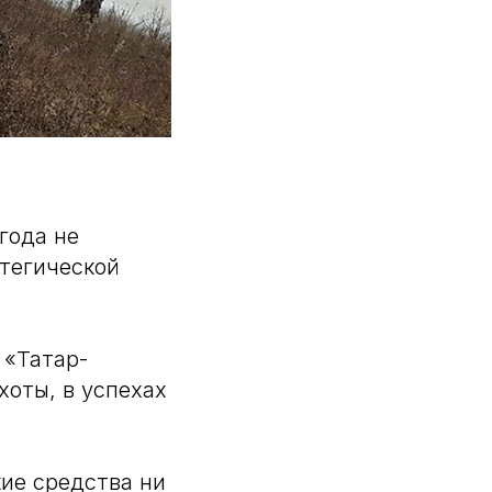
года не
атегической
 «Татар-
оты, в успехах
кие средства ни