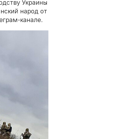
водству Украины
инский народ от
еграм-канале.