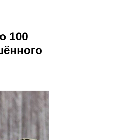
о 100
шённого