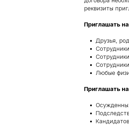
договора необх
реквизиты при
Приглашать на
Друзья, ро
Сотрудники
Сотрудники
Сотрудники
Любые физи
Приглашать на
Осужденны
Подследств
Кандидатов