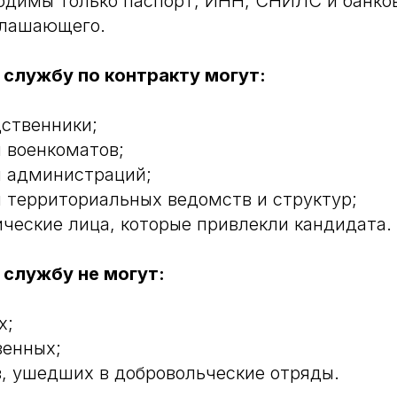
одимы только паспорт, ИНН, СНИЛС и банко
глашающего.
 службу по контракту могут:
дственники;
 военкоматов;
 администраций;
 территориальных ведомств и структур;
ческие лица, которые привлекли кандидата.
 службу не могут:
х;
енных;
, ушедших в добровольческие отряды.