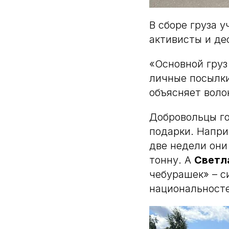
В сборе груза 
активисты и де
«Основной груз
личные посылки
объясняет вол
Добровольцы го
подарки. Напр
две недели они 
тонну. А
Светл
чебурашек» – 
национальностей