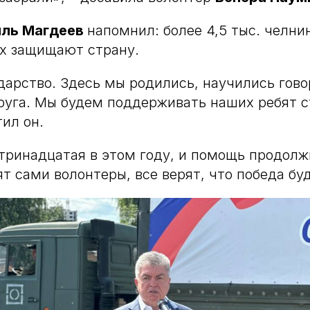
иль Магдеев
напомнил: более 4,5 тыс. челни
ах защищают страну.
дарство. Здесь мы родились, научились гово
руга. Мы будем поддерживать наших ребят с
тил он.
 тринадцатая в этом году, и помощь продолж
ят сами волонтеры, все верят, что победа бу