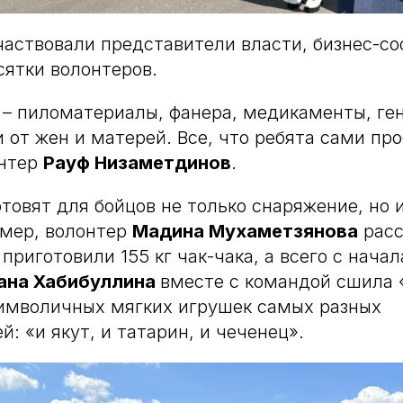
участвовали представители власти, бизнес-с
сятки волонтеров.
 – пиломатериалы, фанера, медикаменты, ге
 от жен и матерей. Все, что ребята сами про
онтер
Рауф Низаметдинов
.
товят для бойцов не только снаряжение, но
имер, волонтер
Мадина Мухаметзянова
расс
приготовили 155 кг чак-чака, а всего с начал
ана Хабибуллина
вместе с командой сшила 
символичных мягких игрушек самых разных
: «и якут, и татарин, и чеченец».