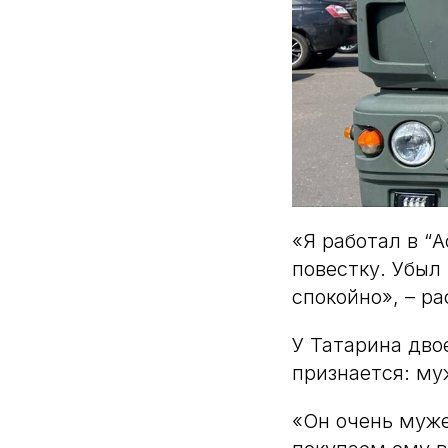
«Я работал в “
повестку. Убыл
спокойно», – ра
У Татарина дво
признается: му
«Он очень муже