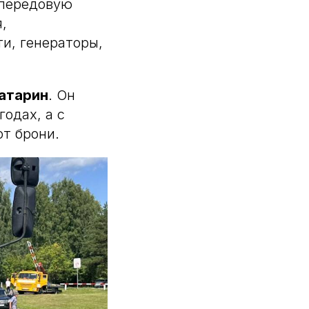
 передовую
,
и, генераторы,
атарин
. Он
годах, а с
т брони.