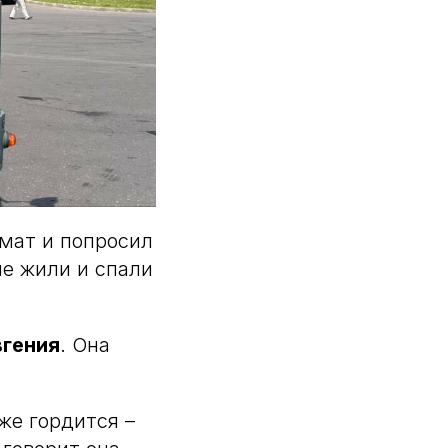
омат и попросил
не жили и спали
вгения
. Она
же гордится –