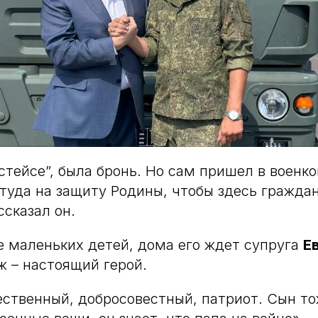
Астейсе”, была бронь. Но сам пришел в военк
 туда на защиту Родины, чтобы здесь гражда
ссказал он.
е маленьких детей, дома его ждет супруга
Е
ж – настоящий герой.
ственный, добросовестный, патриот. Сын то