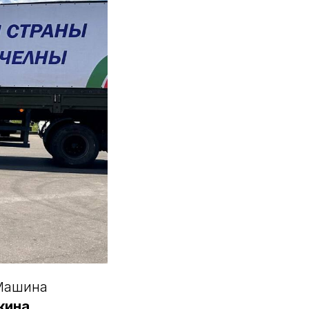
 Машина
кина
.