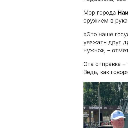
Мэр города
На
оружием в рук
«Это наше госу
уважать друг д
нужно», – отме
Эта отправка –
Ведь, как говор