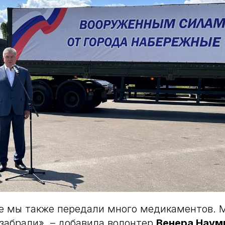
ле мы также передали много медикаментов.
 забрали», – добавила волонтер
Венера Наум