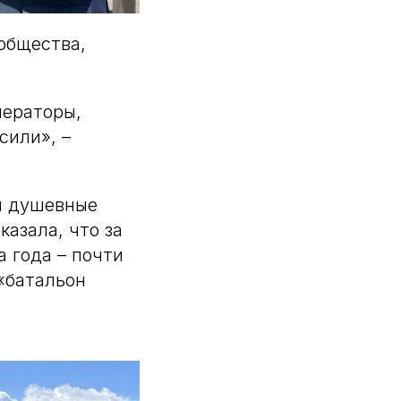
ообщества,
нераторы,
сили», –
 и душевные
казала, что за
а года – почти
«батальон