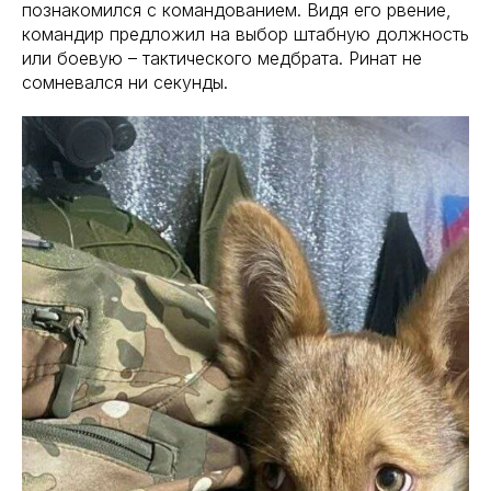
познакомился с командованием. Видя его рвение,
командир предложил на выбор штабную должность
или боевую – тактического медбрата. Ринат не
сомневался ни секунды.