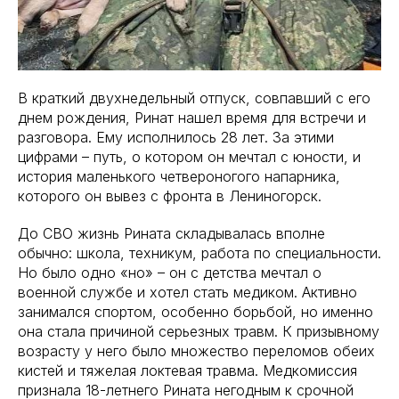
В краткий двухнедельный отпуск, совпавший с его
днем рождения, Ринат нашел время для встречи и
разговора. Ему исполнилось 28 лет. За этими
цифрами – путь, о котором он мечтал с юности, и
история маленького четвероногого напарника,
которого он вывез с фронта в Лениногорск.
До СВО жизнь Рината складывалась вполне
обычно: школа, техникум, работа по специальности.
Но было одно «но» – он с детства мечтал о
военной службе и хотел стать медиком. Активно
занимался спортом, особенно борьбой, но именно
она стала причиной серьезных травм. К призывному
возрасту у него было множество переломов обеих
кистей и тяжелая локтевая травма. Медкомиссия
признала 18-летнего Рината негодным к срочной