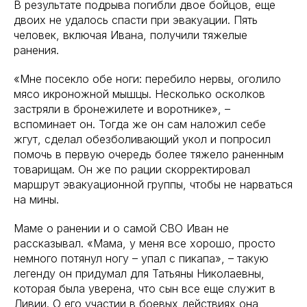
В результате подрыва погибли двое бойцов, еще
двоих не удалось спасти при эвакуации. Пять
человек, включая Ивана, получили тяжелые
ранения.
«Мне посекло обе ноги: перебило нервы, оголило
мясо икроножной мышцы. Несколько осколков
застряли в бронежилете и воротнике», –
вспоминает он. Тогда же он сам наложил себе
жгут, сделал обезболивающий укол и попросил
помочь в первую очередь более тяжело раненным
товарищам. Он же по рации скорректировал
маршрут эвакуационной группы, чтобы не нарваться
на мины.
Маме о ранении и о самой СВО Иван не
рассказывал. «Мама, у меня все хорошо, просто
немного потянул ногу – упал с пикапа», – такую
легенду он придумал для Татьяны Николаевны,
которая была уверена, что сын все еще служит в
Ливии. О его участии в боевых действиях она