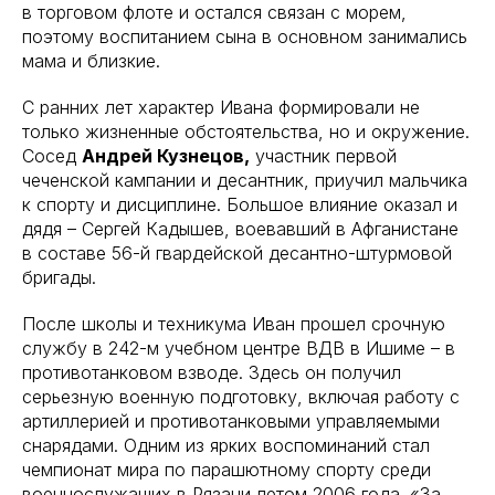
в торговом флоте и остался связан с морем,
поэтому воспитанием сына в основном занимались
мама и близкие.
С ранних лет характер Ивана формировали не
только жизненные обстоятельства, но и окружение.
Сосед
Андрей Кузнецов,
участник первой
чеченской кампании и десантник, приучил мальчика
к спорту и дисциплине. Большое влияние оказал и
дядя – Сергей Кадышев, воевавший в Афганистане
в составе 56-й гвардейской десантно-штурмовой
бригады.
После школы и техникума Иван прошел срочную
службу в 242-м учебном центре ВДВ в Ишиме – в
противотанковом взводе. Здесь он получил
серьезную военную подготовку, включая работу с
артиллерией и противотанковыми управляемыми
снарядами. Одним из ярких воспоминаний стал
чемпионат мира по парашютному спорту среди
военнослужащих в Рязани летом 2006 года. «За