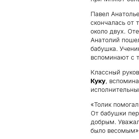
Павел Анатоль
скончалась от т
около двух. Оте
Анатолий пошел
бабушка. Учени
вспоминают с т
Классный руков
Куку
, вспомин
исполнительны
«Толик помогал
От бабушки пер
добрым. Уважал
было весомым»,