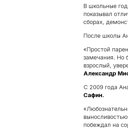
В школьные год
показывал отли
сборах, демонс
После школы Ан
«Простой парен
замечания. Но 
взрослый, увер
Александр Мис
С 2009 года Ан
Сафин.
«Любознательны
выносливостью,
побеждал на со