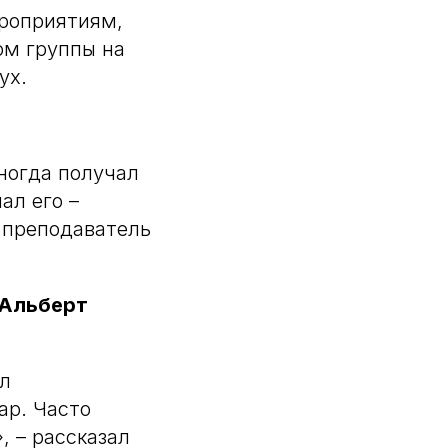
ероприятиям,
ом группы на
ух.
иногда получал
ал его –
я преподаватель
Альберт
ал
ар. Часто
, – рассказал