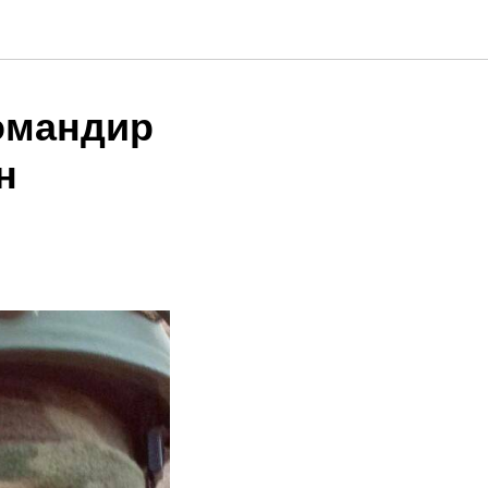
командир
н