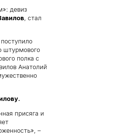
м»: девиз
Вавилов
, стал
поступило
о штурмового
вого полка с
вилов Анатолий
 мужественно
илову.
нная присяга и
яет
рженность», –