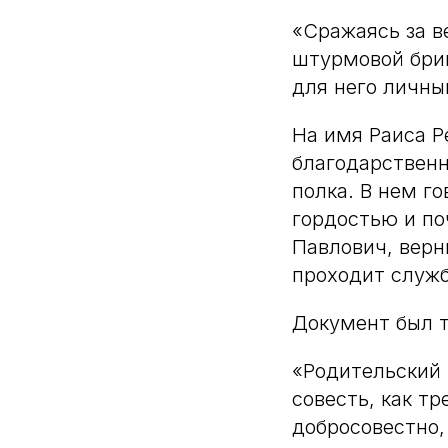
«Сражаясь за в
штурмовой бриг
для него личн
На имя Раиса 
благодарственн
полка. В нем г
гордостью и п
Павлович, верн
проходит служб
Документ был т
«Родительский 
совесть, как т
добросовестно,