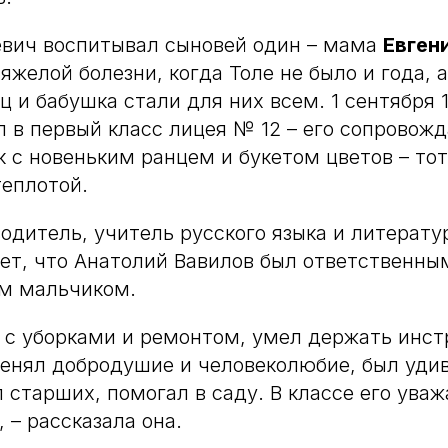
евич воспитывал сыновей один – мама
Евген
яжелой болезни, когда Толе не было и года, 
ц и бабушка стали для них всем. 1 сентября 
 в первый класс лицея № 12 – его сопровожд
к с новеньким ранцем и букетом цветов – то
еплотой.
одитель, учитель русского языка и литерат
ает, что Анатолий Вавилов был ответственны
м мальчиком.
 с уборками и ремонтом, умел держать инст
енял добродушие и человеколюбие, был уди
 старших, помогал в саду. В классе его уваж
 – рассказала она.