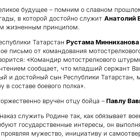
еликое будущее – помним о славном прошло
ады, в которой достойно служит
Анатолий 
ым жизненным принципом.
Республики Татарстан
Рустама Минниханова
ое письмо от командования мотострелковог
оворится: «Командир мотострелкового штурмо
очтением сообщает, что младший сержант Ва
ый и достойный сын Республики Татарстан,
у в составе боевого полка».
оржественно вручен отцу бойца –
Павлу Вав
наказ служить Родине так, как обязывает вое
ребуют государственные интересы, он выполн
 проявляя мужество, инициативу и самоотве