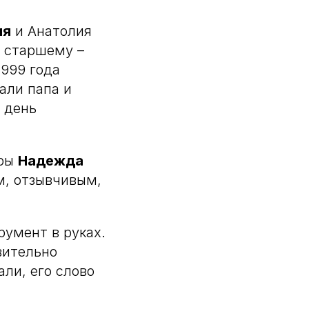
ия
и Анатолия
а старшему –
1999 года
али папа и
т день
уры
Надежда
м, отзывчивым,
румент в руках.
вительно
али, его слово