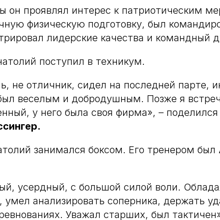
ы он проявлял интерес к патриотическим м
чную физическую подготовку, был командир
трировал лидерские качества и командный д
атолий поступил в техникум.
ь, не отличник, сидел на последней парте, 
был веселым и добродушным. Позже я встреч
енный, у него была своя фирма», – поделилс
сингер.
атолий занимался боксом. Его тренером был
й, усердный, с большой силой воли. Облад
 умел анализировать соперника, держать уд
ревнованиях. Уважал старших, был тактичен»