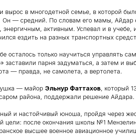
и вырос в многодетной семье, в которой было
 Он — средний. По словам его мамы, Айдар 
 энергичным, активным. Успевал и в учебе, и
чился ездить на разных транспортных средст
ебе осталось только научиться управлять са
о» заставили парня задуматься, а затем и вы
та — правда, не самолета, а вертолета.
душка — майор
Эльнур Фаттахов
, который 1
саром района, поддержали решение Айдара.
ый и настойчивый юноша, пройдя через жес
ей цели: после окончания школы №1 Мензелин
ранское высшее военное авиационное училищ