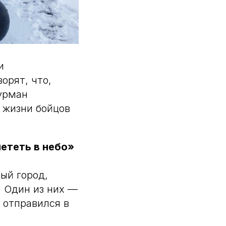
и
орят, что,
турман
 жизни бойцов
ететь в небо»
ый город,
. Один из них —
й отправился в