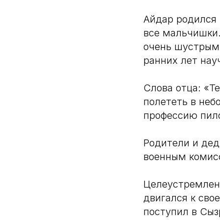
Айдар родился 
все мальчишки.
очень шустрым,
ранних лет нау
Слова отца: «Т
полететь в неб
профессию пило
Родители и де
военным комис
Целеустремленн
двигался к сво
поступил в Сыз