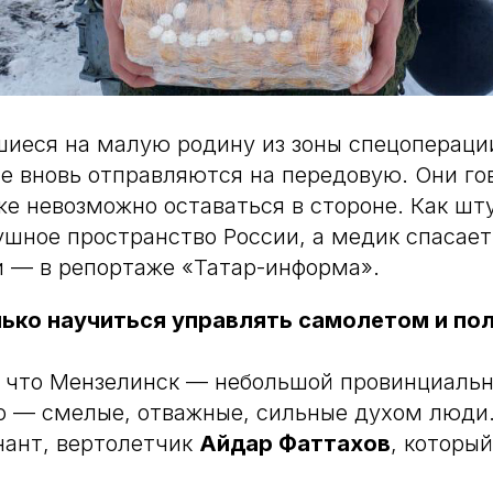
иеся на малую родину из зоны спецопераци
 вновь отправляются на передовую. Они гов
же невозможно оставаться в стороне. Как ш
шное пространство России, а медик спасает
 — в репортаже «Татар-информа».
ько научиться управлять самолетом и пол
 что Мензелинск — небольшой провинциальн
о — смелые, отважные, сильные духом люди
нант, вертолетчик
Айдар Фаттахов
, которы