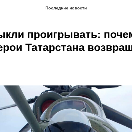
Последние новости
ыкли проигрывать: поче
ерои Татарстана возвра