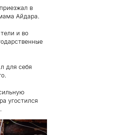
 приезжал в
 мама Айдара.
тели и во
годарственные
ал для себя
о.
осильную
ра угостился
.