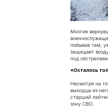
Многие вернувш
военнослужащие
побывав там, у
защищает возду
под обстрелами
«Осталось тол
Несмотря на то
выходцы из нег
старший лейте
зону СВО.