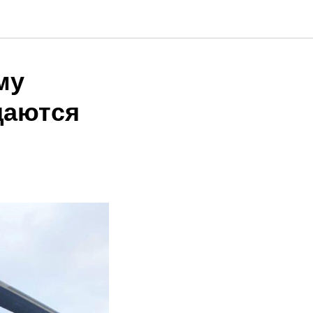
му
щаются