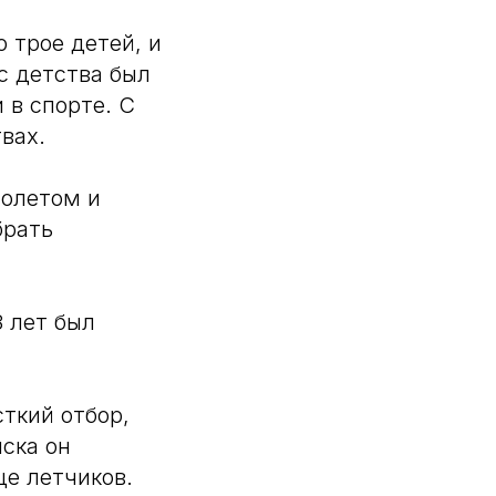
 трое детей, и
с детства был
 в спорте. С
вах.
молетом и
брать
3 лет был
ткий отбор,
ска он
е летчиков.