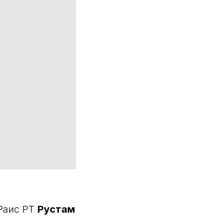
Раис РТ
Рустам