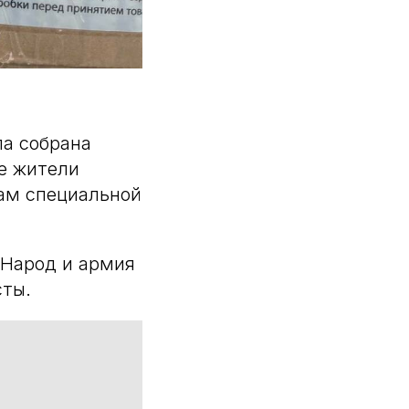
ла собрана
ые жители
кам специальной
«Народ и армия
сты.