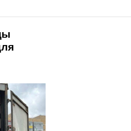
цы
для