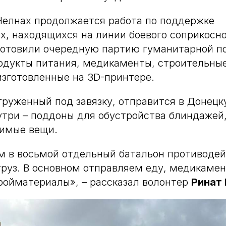
Челнах продолжается работа по поддержке
, находящихся на линии боевого соприкосно
готовили очередную партию гуманитарной по
одукты питания, медикаменты, строительны
изготовленные на 3D-принтере.
груженный под завязку, отправится в Донец
утри – поддоны для обустройства блиндажей
димые вещи.
м в восьмой отдельный батальон противоде
руз. В основном отправляем еду, медикамен
тройматериалы», – рассказал волонтер
Ринат