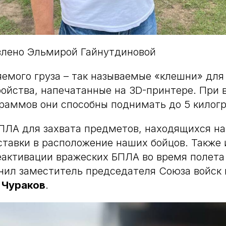
влено Эльмирой Гайнутдиновой
емого груза – так называемые «клешни» для
ройства, напечатанные на 3D-принтере. При в
граммов они способны поднимать до 5 килог
ПЛА для захвата предметов, находящихся на
ставки в расположение наших бойцов. Также 
еактивации вражеских БПЛА во время полет
снил заместитель председателя Союза войск
 Чураков
.