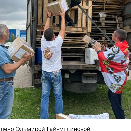
влено Эльмирой Гайнутдиновой