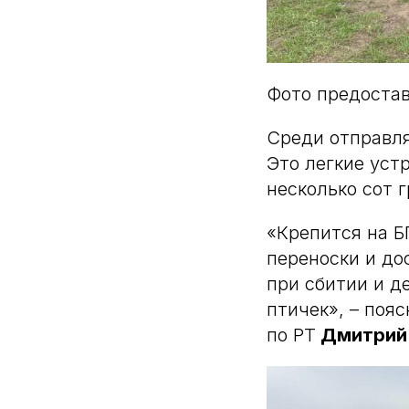
Фото предоста
Среди отправля
Это легкие уст
несколько сот 
«Крепится на Б
переноски и до
при сбитии и д
птичек», – поя
по РТ
Дмитрий