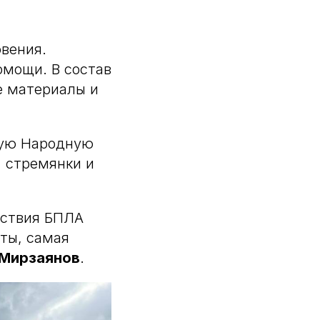
вения.
мощи. В состав
е материалы и
кую Народную
, стремянки и
йствия БПЛА
ты, самая
 Мирзаянов
.