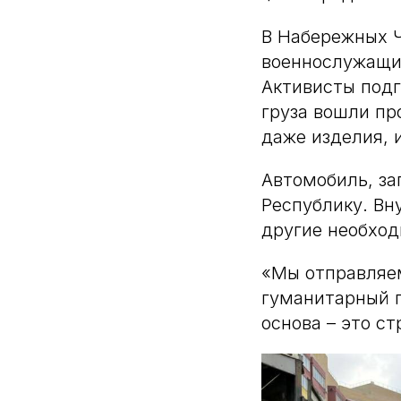
В Набережных 
военнослужащих
Активисты под
груза вошли пр
даже изделия, 
Автомобиль, за
Республику. Вн
другие необхо
«Мы отправляе
гуманитарный г
основа – это с