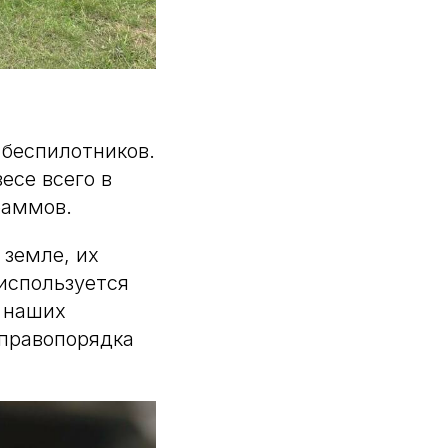
 беспилотников.
есе всего в
раммов.
 земле, их
используется
а наших
 правопорядка