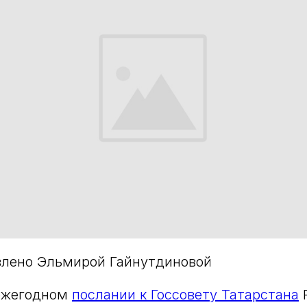
влено Эльмирой Гайнутдиновой
 ежегодном
послании к Госсовету Татарстана