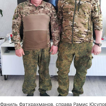
 Фаниль Фатхрахманов, справа Рамис Юсупов