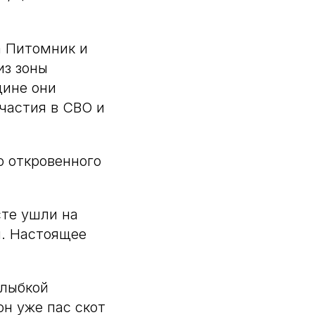
а Питомник и
из зоны
дине они
частия в СВО и
о откровенного
сте ушли на
й. Настоящее
улыбкой
он уже пас скот