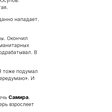
 Юсупов.
тая.
иданно нападает.
ты. Окончил
уманитарных
подрабатывал. В
Я тоже подумал
 передумаю». И
дочь
Самира
.
перь взрослеет