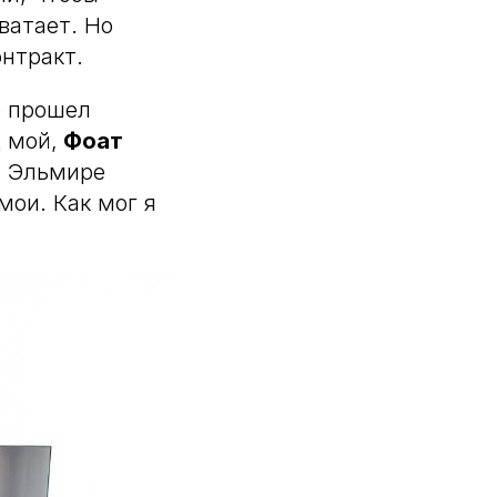
ватает. Но
нтракт.
е прошел
 мой,
Фоат
ий Эльмире
мои. Как мог я