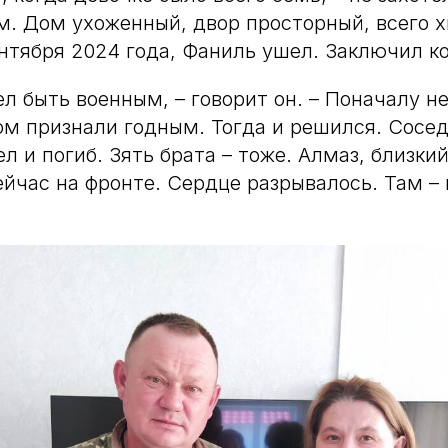
м. Дом ухоженный, двор просторный, всего х
нтября 2024 года, Фаниль ушел. Заключил ко
ел быть военным, – говорит он. – Поначалу н
м признали годным. Тогда и решился. Сосед
ел и погиб. Зять брата – тоже. Алмаз, близк
ейчас на фронте. Сердце разрывалось. Там – 