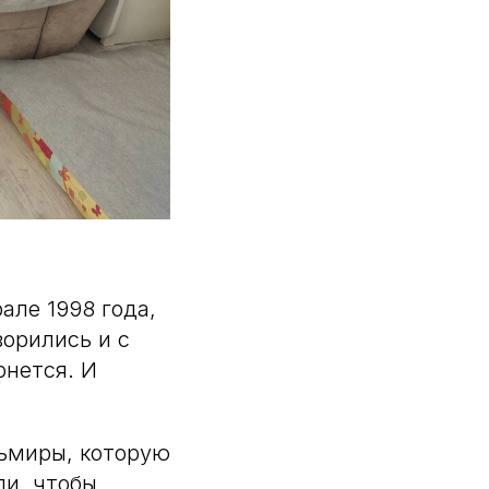
але 1998 года,
ворились и с
рнется. И
льмиры, которую
ли, чтобы