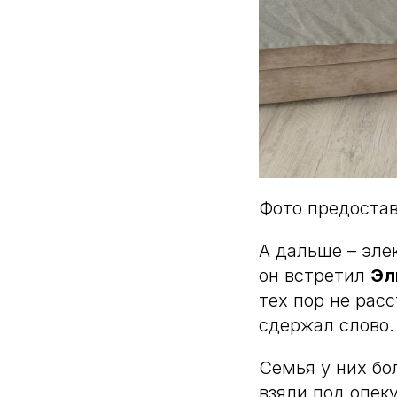
Фото предостав
А дальше – элек
он встретил
Эл
тех пор не рас
сдержал слово.
Семья у них бо
взяли под опеку