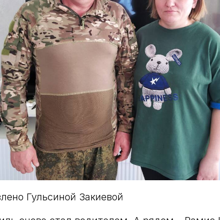
лено Гульсиной Закиевой