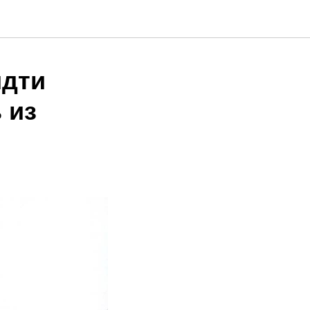
идти
 из