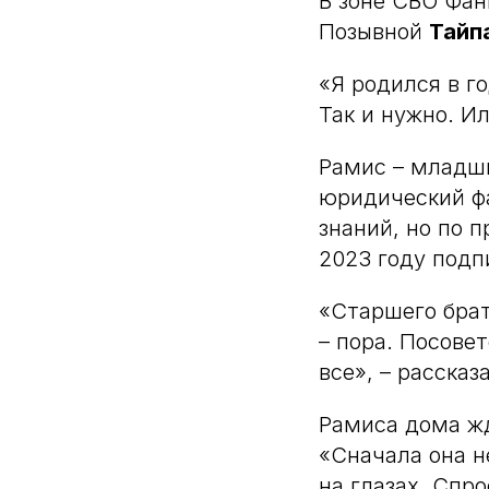
В зоне СВО Фан
Позывной
Тайп
«Я родился в го
Так и нужно. Ил
Рамис – младши
юридический фа
знаний, но по 
2023 году подп
«Старшего бра
– пора. Посове
все», – рассказ
Рамиса дома ж
«Сначала она не
на глазах. Спро