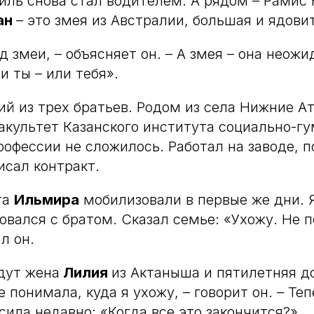
иль снова стал водителем. А рядом – Рамис
ан
– это змея из Австралии, большая и ядови
д змеи, – объясняет он. – А змея – она неож
и ты – или тебя».
й из трех братьев. Родом из села Нижние А
культет Казанского института социально-г
профессии не сложилось. Работал на заводе, 
исал контракт.
та
Ильмира
мобилизовали в первые же дни. 
товался с братом. Сказал семье: «Ухожу. Не
ал он.
дут жена
Лилия
из Актаныша и пятилетняя 
 понимала, куда я ухожу, – говорит он. – Те
сила недавно: «Когда все это закончится?»