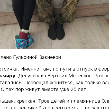
лено Гульсиной Закиевой
тричка. Именно там, по пути в отпуск в февр
ьмиру
. Девушку из Верхних Метесков. Разго
ставались. Пообещал жениться, как только ве
 С тех пор живут вместе уже 25 лет.
льшая, крепкая. Трое детей и племянница Э
, когда девочке было всего семь, – не захоте