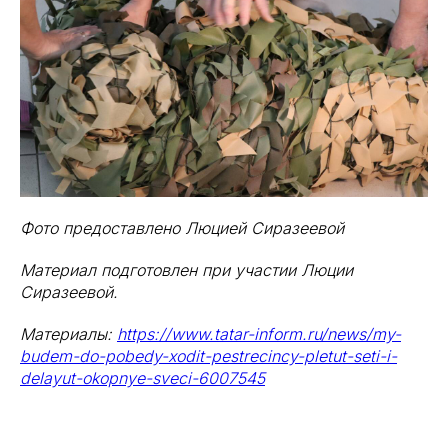
Фото предоставлено Люцией Сиразеевой
Материал подготовлен при участии Люции
Сиразеевой.
Материалы:
https://www.tatar-inform.ru/news/my-
budem-do-pobedy-xodit-pestrecincy-pletut-seti-i-
delayut-okopnye-sveci-6007545