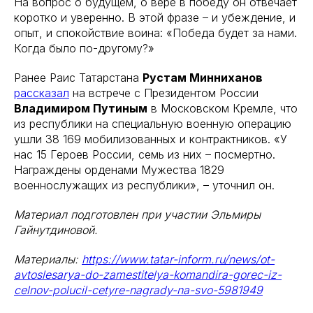
На вопрос о будущем, о вере в победу он отвечает
коротко и уверенно. В этой фразе – и убеждение, и
опыт, и спокойствие воина: «Победа будет за нами.
Когда было по-другому?»
Ранее Раис Татарстана
Рустам Минниханов
рассказал
на встрече с Президентом России
Владимиром Путиным
в Московском Кремле, что
из республики на специальную военную операцию
ушли 38 169 мобилизованных и контрактников. «У
нас 15 Героев России, семь из них – посмертно.
Награждены орденами Мужества 1829
военнослужащих из республики», – уточнил он.
Материал подготовлен при участии Эльмиры
Гайнутдиновой.
Материалы:
https://www.tatar-inform.ru/news/ot-
avtoslesarya-do-zamestitelya-komandira-gorec-iz-
celnov-polucil-cetyre-nagrady-na-svo-5981949