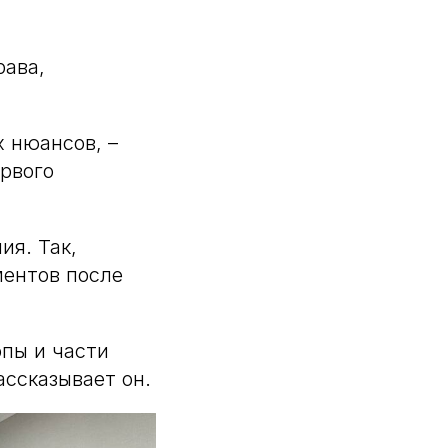
рава,
 нюансов, –
ервого
ия. Так,
ментов после
опы и части
ассказывает он.