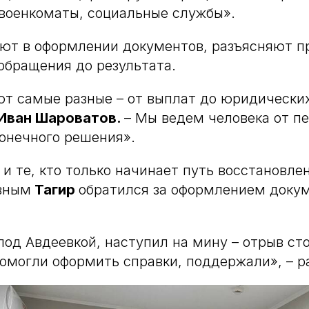
военкоматы, социальные службы».
ют в оформлении документов, разъясняют п
бращения до результата.
т самые разные – от выплат до юридических
Иван Шароватов.
– Мы ведем человека от п
онечного решения».
и те, кто только начинает путь восстановлен
ывным
Тагир
обратился за оформлением доку
под Авдеевкой, наступил на мину – отрыв ст
помогли оформить справки, поддержали», – р