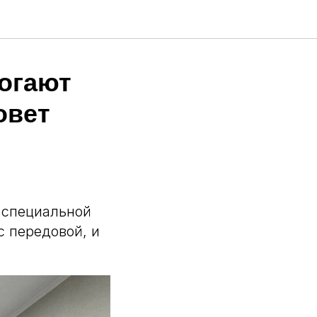
могают
овет
 специальной
с передовой, и