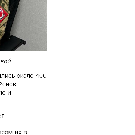
овой
ились около 400
айонов
ую и
ет
ляем их в