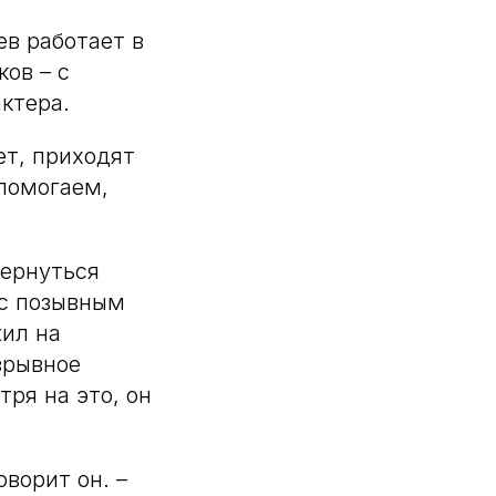
ев работает в
ов – с
ктера.
ет, приходят
помогаем,
вернуться
 с позывным
жил на
зрывное
тря на это, он
оворит он. –