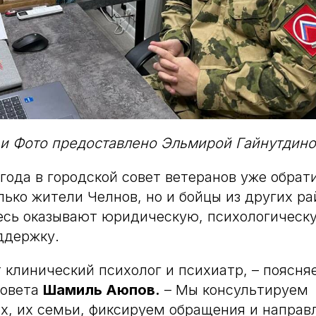
и Фото предоставлено Эльмирой Гайнутдин
 года в городской совет ветеранов уже обрат
олько жители Челнов, но и бойцы из других р
есь оказывают юридическую, психологическ
ддержку.
т клинический психолог и психиатр, – поясня
совета
Шамиль Аюпов.
– Мы консультируем
, их семьи, фиксируем обращения и направ