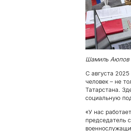
Шамиль Аюпов 
С августа 2025
человек – не т
Татарстана. Зд
социальную по
«У нас работае
председатель 
военнослужащих