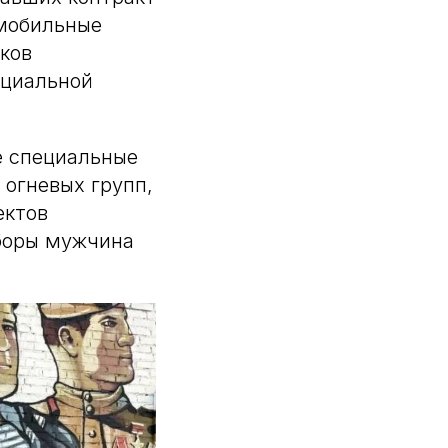
 мобильные
ков
ециальной
е специальные
 огневых групп,
ектов
сборы мужчина