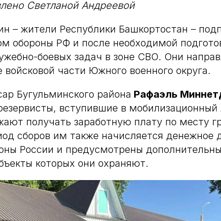
влено Светланой Андреевой
н – жители Республики Башкортостан – под
м обороны РФ и после необходимой подгото
жебно-боевых задач в зоне СВО. Они напра
 войсковой части Южного военного округа.
ар Бугульминского района
Рафаэль Миннет
резервисты, вступившие в мобилизационный
жают получать заработную плату по месту г
иод сборов им также начисляется денежное 
оны России и предусмотрены дополнительны
бъекты которых они охраняют.