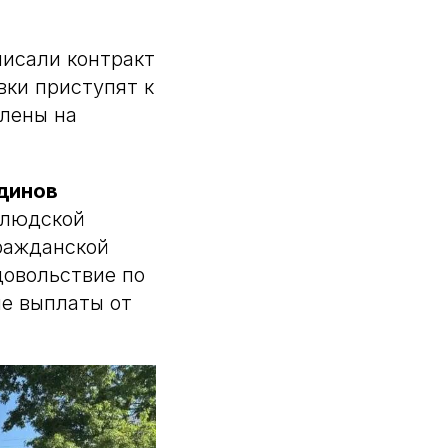
писали контракт
вки приступят к
влены на
динов
 людской
ражданской
довольствие по
е выплаты от