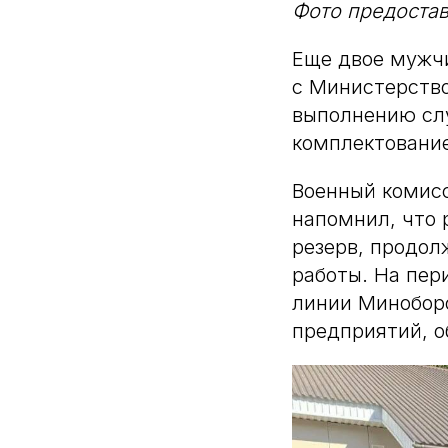
Фото предоста
Еще двое мужчи
с Министерство
выполнению слу
комплектование
Военный комисс
напомнил, что 
резерв, продол
работы. На пер
линии Минобор
предприятий, о