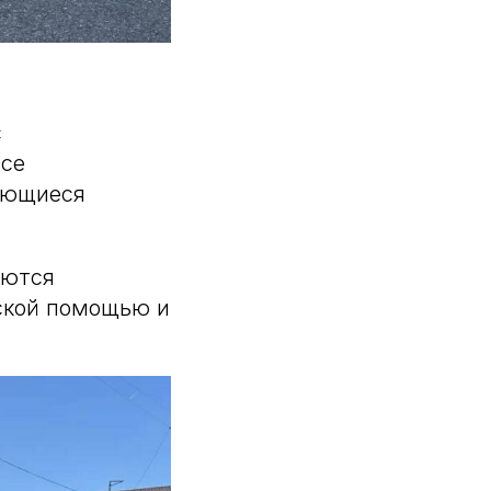
с
все
сающиеся
аются
ской помощью и