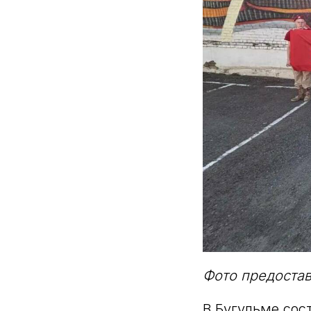
Фото предоста
В Бугульме сос