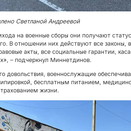
влено Светланой Андреевой
хода на военные сборы они получают стату
о. В отношении них действуют все законы, 
авовые акты, все социальные гарантии, ка
х», – подчеркнул Миннетдинов.
го довольствия, военнослужащие обеспечив
кипировкой, бесплатным питанием, медицин
страхованием жизни.