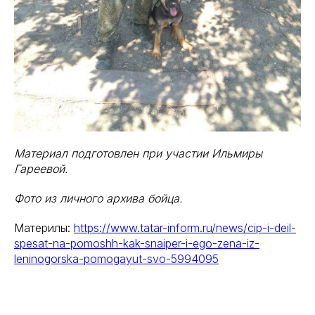
Материал подготовлен при участии Ильмиры
Гареевой.
Фото из личного архива бойца.
Материлы:
https://www.tatar-inform.ru/news/cip-i-deil-
spesat-na-pomoshh-kak-snaiper-i-ego-zena-iz-
leninogorska-pomogayut-svo-5994095