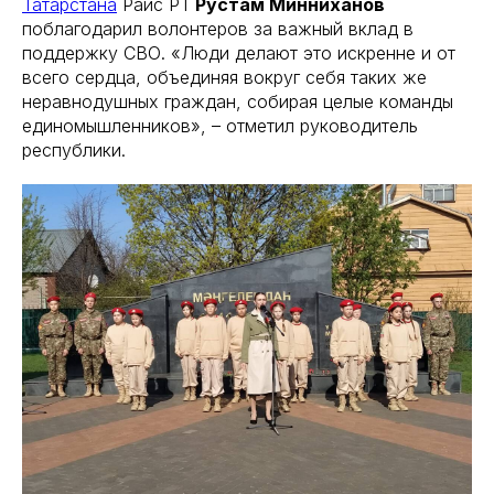
Татарстана
Раис РТ
Рустам Минниханов
поблагодарил волонтеров за важный вклад в
поддержку СВО. «Люди делают это искренне и от
всего сердца, объединяя вокруг себя таких же
неравнодушных граждан, собирая целые команды
единомышленников», – отметил руководитель
республики.