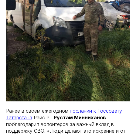
Ранее в своем ежегодном
послании к Госсовету
Татарстана
Раис РТ
Рустам Минниханов
поблагодарил волонтеров за важный вклад в
поддержку СВО. «Люди делают это искренне и от