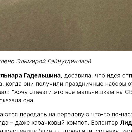
влено Эльмирой Гайнутдиновой
льнара Гадельшина
, добавила, что идея от
а, когда они получили праздничные наборы о
зал: "Хочу отвезти это все мальчишкам на С
сказала она.
аются передать на передовую что-то по-на
да – даже кабачковый компот. Волонтер
Лид
а масленицу блины отправляли, солянку, ка