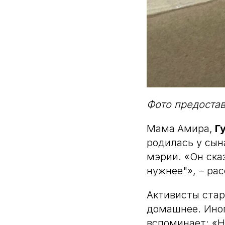
Фото предоста
Мама
Амира,
Гу
родилась у сын
мэрии. «Он ска
нужнее"», – рас
Активисты стар
домашнее. Иног
вспоминает: «Н