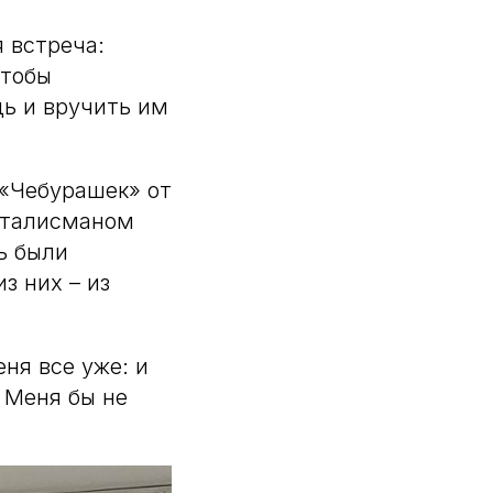
 встреча:
чтобы
ь и вручить им
 «Чебурашек» от
м талисманом
ь были
з них – из
ня все уже: и
? Меня бы не