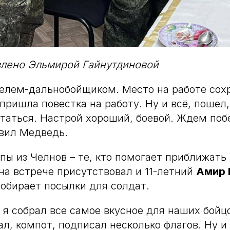
влено Эльмирой Гайнутдиновой
елем-дальнобойщиком. Место на работе сох
пришла повестка на работу. Ну и всё, пошел, 
таться. Настрой хороший, боевой. Ждем побе
авил Медведь.
пы из Челнов – те, кто помогает приближать 
на встрече присутствовал и 11-летний
Амир 
собирает посылки для солдат.
е я собрал все самое вкусное для наших бойцо
ал, компот, подписал несколько флагов. Ну и 