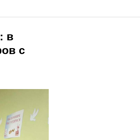
: в
ов с