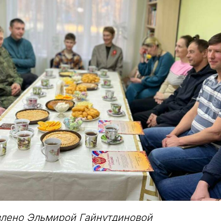
влено Эльмирой Гайнутдиновой