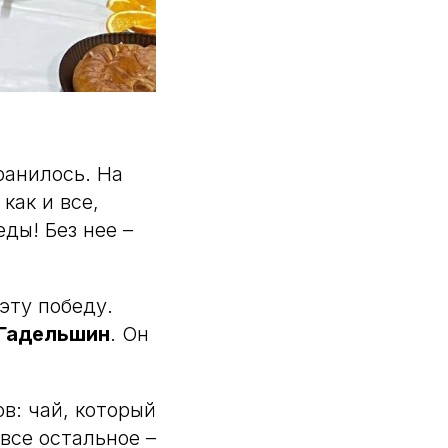
ранилось. На
как и все,
ды! Без нее –
эту победу.
Гадельшин
. Он
в: чай, который
все остальное –