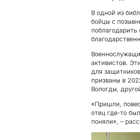
В одной из биб
бойцы с позыв
поблагодарить 
благодарствен
Военнослужащие
активистов. Эт
для защитников
призваны в 202
Вологды, друго
«Пришли, повес
отец где-то был
поняли», – расс