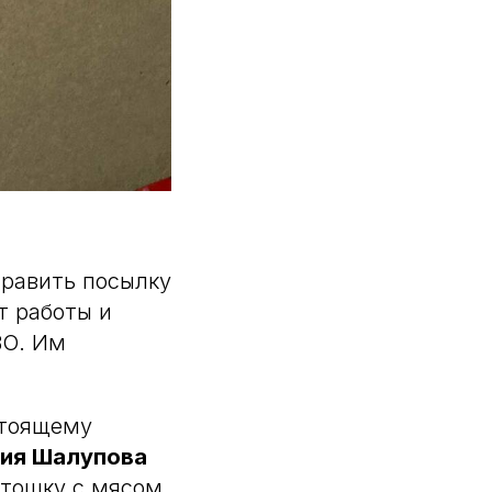
править посылку
т работы и
ВО. Им
стоящему
ия Шалупова
ртошку с мясом