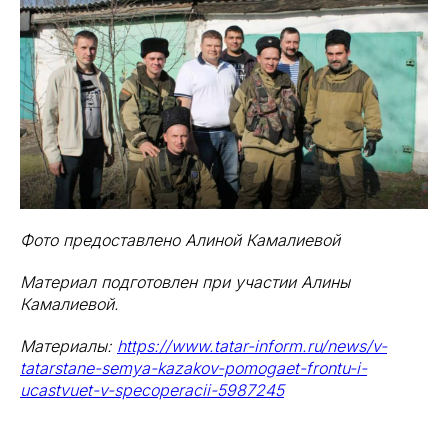
Фото предоставлено Алиной Камалиевой
Материал подготовлен при участии Алины
Камалиевой.
Материалы:
https://www.tatar-inform.ru/news/v-
tatarstane-semya-kazakov-pomogaet-frontu-i-
ucastvuet-v-specoperacii-5987245