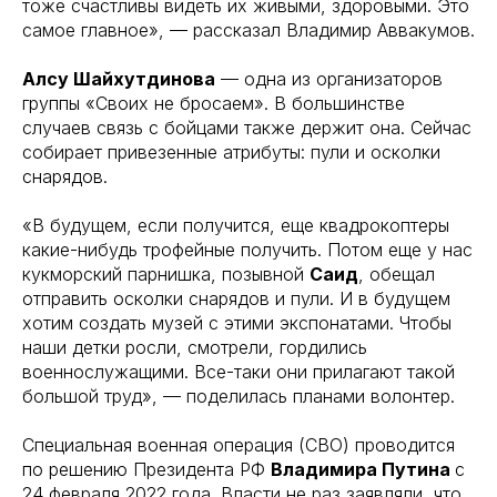
тоже счастливы видеть их живыми, здоровыми. Это
самое главное», — рассказал Владимир Аввакумов.
Алсу Шайхутдинова
— одна из организаторов
группы «Своих не бросаем». В большинстве
случаев связь с бойцами также держит она. Сейчас
собирает привезенные атрибуты: пули и осколки
снарядов.
«В будущем, если получится, еще квадрокоптеры
какие-нибудь трофейные получить. Потом еще у нас
кукморский парнишка, позывной
Саид
, обещал
отправить осколки снарядов и пули. И в будущем
хотим создать музей с этими экспонатами. Чтобы
наши детки росли, смотрели, гордились
военнослужащими. Все-таки они прилагают такой
большой труд», — поделилась планами волонтер.
Специальная военная операция (СВО) проводится
по решению Президента РФ
Владимира Путина
с
24 февраля 2022 года. Власти не раз заявляли, что