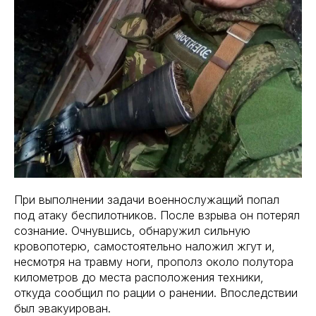
При выполнении задачи военнослужащий попал
под атаку беспилотников. После взрыва он потерял
сознание. Очнувшись, обнаружил сильную
кровопотерю, самостоятельно наложил жгут и,
несмотря на травму ноги, прополз около полутора
километров до места расположения техники,
откуда сообщил по рации о ранении. Впоследствии
был эвакуирован.